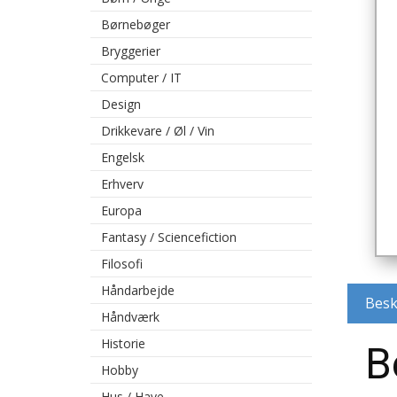
Børnebøger
Bryggerier
Computer / IT
Design
Drikkevare / Øl / Vin
Engelsk
Erhverv
Europa
Fantasy / Sciencefiction
Filosofi
Håndarbejde
Besk
Håndværk
Historie
B
Hobby
Hus / Have