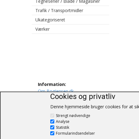
Tegneserier / Blade / Magasiner
Trafik / Transportmidler
Ukategoriseret
Værker
Information:
Om BogJensen.dk
Cookies og privatliv
Levering
Persondatapolitik
Denne hjemmeside bruger cookies for at sikr
Salgs og leveringsbetingelser
Strengt nødvendige
Kontakt os
Analyse
Statistik
Formularindsendelser