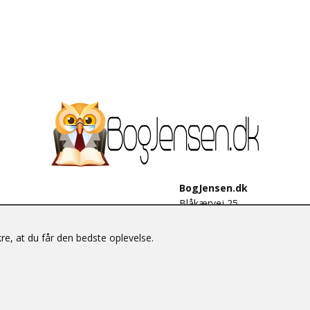
BogJensen.dk
Blåkærvej 25
6052 Viuf
Tlf.:
60703190
e, at du får den bedste oplevelse.
E-mail:
antikvar@bogjensen.
CVR-nummer: 26306469
© BogJensen.dk – Alle rettigheder forbeholdes.