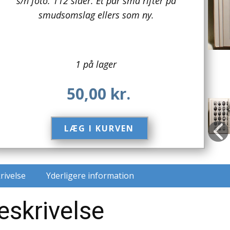
s/h foto. 112 sider. Et par små rifter på
smudsomslag ellers som ny.
1 på lager
50,00
kr.
LÆG I KURVEN​
rivelse
Yderligere information
eskrivelse