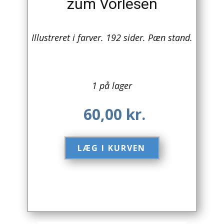
zum Vorlesen
Arkitektur
Illustreret i farver. 192 sider. Pæn stand.
Asien
Australien
1 på lager
Biografier / Erindringer
Børn / Unge
60,00
kr.
Børnebøger
LÆG I KURVEN​
Bryggerier
Computer / IT
Design
Drikkevare / Øl / Vin