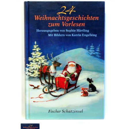
Engelsk
Erhverv
Europa
Fantasy / Sciencefiction
Filosofi
Håndarbejde
Håndværk
Historie
Hobby
Hus / Have