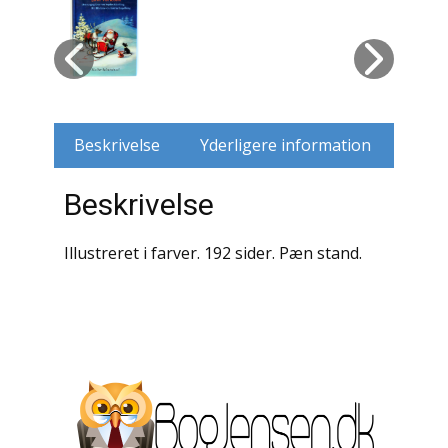
Husdyr
Jagt
Jernbaner
Beskrivelse
Yderligere information
Kirkehistorie / Religion
Beskrivelse
Krige / Slag
Illustreret i farver. 192 sider. Pæn stand.
Krop / Sind
Kunst
Landbrug / Skovbrug
Litteraturhistorie
Lokalhistorie / Topografi