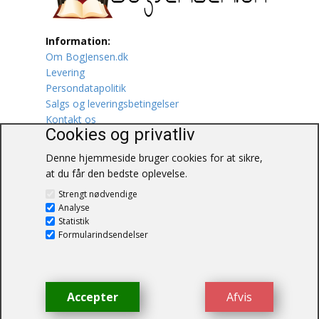
Lufttrafik / Fly
Information:
Om BogJensen.dk
Lystfiskeri
Levering
Persondatapolitik
Mad
Salgs og leveringsbetingelser
Kontakt os
Musik
Cookies og privatliv
Denne hjemmeside bruger cookies for at sikre,
Mytologi / Sagn / Sagaer
at du får den bedste oplevelse.
BogJensen.dk
Naturen
Strengt nødvendige
Blåkærvej 25
Analyse
6052 Viuf
Statistik
Oldtidskundskab
Tlf.:
60703190
Formularindsendelser
E-mail:
antikvar@bogjensen.dk
Ordbøger
CVR-nummer: 26306469
Øvrige
Accepter
Afvis
© BogJensen.dk – Alle rettigheder
forbeholdes.