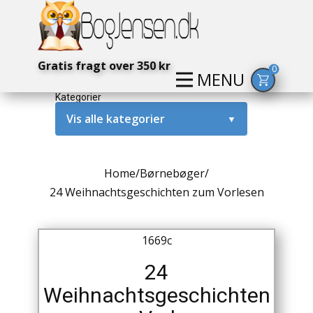
Gratis fragt over 350 kr
0
MENU
Kategorier
Vis alle kategorier
▼
Alternativ / Magi / Mystik
Home
/
Børnebøger
/
Amerika / USA
24 Weihnachtsgeschichten zum Vorlesen
Anden Verdenskrig
1669c
Antikke / Specielle Bøger
24
Antikviteter
Weihnachtsgeschichten
Arkæologi