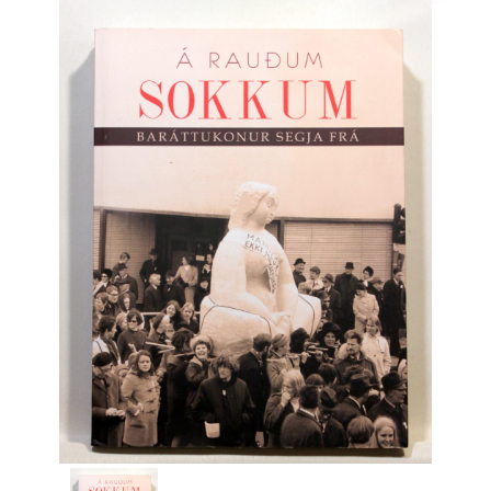
Engelsk
Erhverv
Europa
Fantasy / Sciencefiction
Filosofi
Håndarbejde
Håndværk
Historie
Hobby
Hus / Have