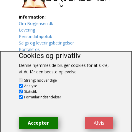
Lufttrafik / Fly
Information:
Om BogJensen.dk
Lystfiskeri
Levering
Persondatapolitik
Mad
Salgs og leveringsbetingelser
Kontakt os
Musik
Cookies og privatliv
Denne hjemmeside bruger cookies for at sikre,
Mytologi / Sagn / Sagaer
at du får den bedste oplevelse.
BogJensen.dk
Naturen
Strengt nødvendige
Blåkærvej 25
Analyse
6052 Viuf
Statistik
Oldtidskundskab
Tlf.:
60703190
Formularindsendelser
E-mail:
antikvar@bogjensen.dk
Ordbøger
CVR-nummer: 26306469
Øvrige
Accepter
Afvis
© BogJensen.dk – Alle rettigheder
forbeholdes.