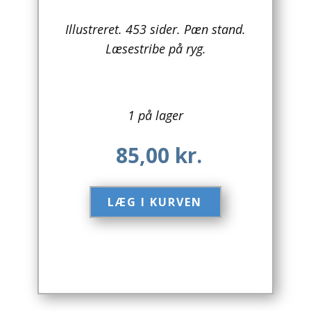
Arkitektur
Illustreret. 453 sider. Pæn stand.
Læsestribe på ryg.
Asien
Australien
1 på lager
Biografier / Erindringer
85,00
kr.
Børn / Unge
Børnebøger
LÆG I KURVEN​
Bryggerier
Computer / IT
Design
Drikkevare / Øl / Vin