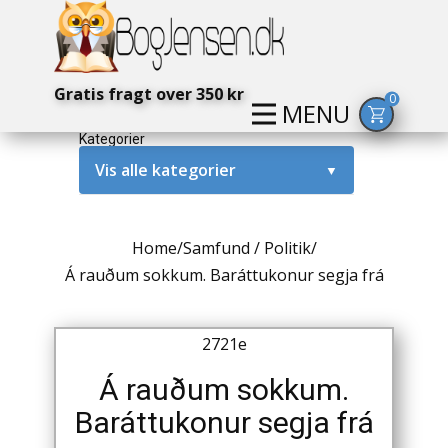
Gratis fragt over 350 kr
0
MENU
Kategorier
Vis alle kategorier
▼
Alternativ / Magi / Mystik
Home
/
Samfund / Politik
/
Amerika / USA
Á rauðum sokkum. Baráttukonur segja frá
Anden Verdenskrig
2721e
Antikke / Specielle Bøger
Á rauðum sokkum.
Antikviteter
Baráttukonur segja frá
Arkæologi