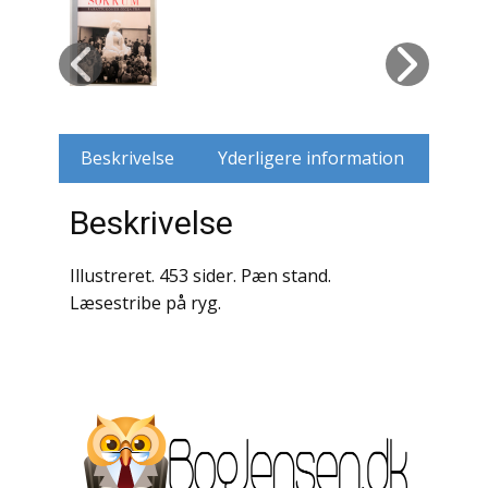
Husdyr
Jagt
Jernbaner
Beskrivelse
Yderligere information
Kirkehistorie / Religion
Beskrivelse
Krige / Slag
Illustreret. 453 sider. Pæn stand.
Krop / Sind
Læsestribe på ryg.
Kunst
Landbrug / Skovbrug
Litteraturhistorie
Lokalhistorie / Topografi