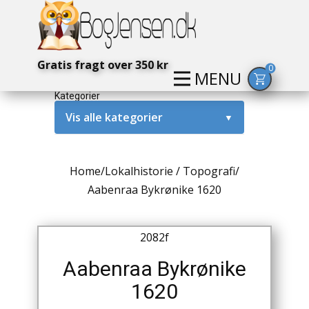
Gratis fragt over 350 kr
0
MENU
Kategorier
Vis alle kategorier
▼
Alternativ / Magi / Mystik
Home
/
Lokalhistorie / Topografi
/
Amerika / USA
Aabenraa Bykrønike 1620
Anden Verdenskrig
2082f
Antikke / Specielle Bøger
Aabenraa Bykrønike
Antikviteter
1620
Arkæologi