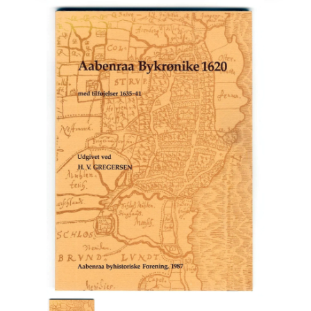
Engelsk
Erhverv
Europa
Fantasy / Sciencefiction
Filosofi
Håndarbejde
Håndværk
Historie
Hobby
Hus / Have