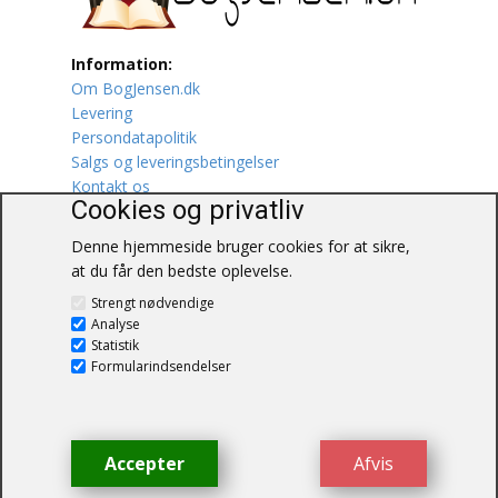
Lufttrafik / Fly
Information:
Om BogJensen.dk
Lystfiskeri
Levering
Persondatapolitik
Mad
Salgs og leveringsbetingelser
Kontakt os
Musik
Cookies og privatliv
Denne hjemmeside bruger cookies for at sikre,
Mytologi / Sagn / Sagaer
at du får den bedste oplevelse.
BogJensen.dk
Naturen
Strengt nødvendige
Blåkærvej 25
Analyse
6052 Viuf
Statistik
Oldtidskundskab
Tlf.:
60703190
Formularindsendelser
E-mail:
antikvar@bogjensen.dk
Ordbøger
CVR-nummer: 26306469
Øvrige
Accepter
Afvis
© BogJensen.dk – Alle rettigheder
forbeholdes.