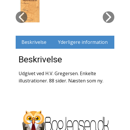
Husdyr
Jagt
Jernbaner
Beskrivelse
Yderligere information
Kirkehistorie / Religion
Beskrivelse
Krige / Slag
Udgivet ved H.V. Gregersen. Enkelte
Krop / Sind
illustrationer. 88 sider. Næsten som ny.
Kunst
Landbrug / Skovbrug
Litteraturhistorie
Lokalhistorie / Topografi