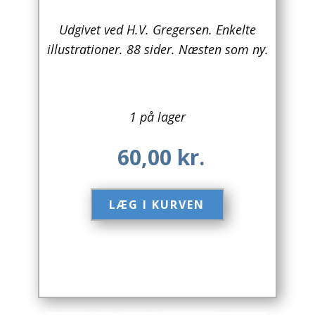
Arkitektur
Udgivet ved H.V. Gregersen. Enkelte
illustrationer. 88 sider. Næsten som ny.
Asien
Australien
1 på lager
Biografier / Erindringer
60,00
kr.
Børn / Unge
Børnebøger
LÆG I KURVEN​
Bryggerier
Computer / IT
Design
Drikkevare / Øl / Vin