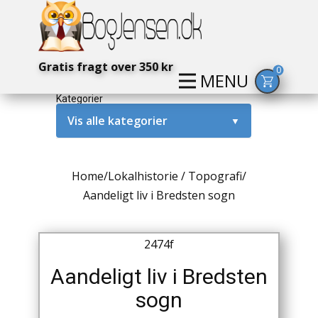
Gratis fragt over 350 kr
0
MENU
Kategorier
Vis alle kategorier
▼
Alternativ / Magi / Mystik
Home
/
Lokalhistorie / Topografi
/
Amerika / USA
Aandeligt liv i Bredsten sogn
Anden Verdenskrig
2474f
Antikke / Specielle Bøger
Aandeligt liv i Bredsten
Antikviteter
sogn
Arkæologi