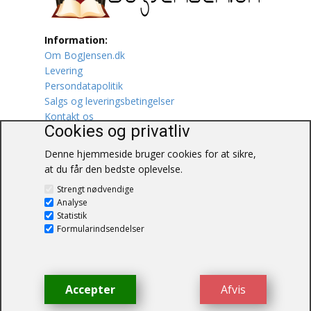
Lufttrafik / Fly
Information:
Om BogJensen.dk
Lystfiskeri
Levering
Persondatapolitik
Mad
Salgs og leveringsbetingelser
Kontakt os
Musik
Cookies og privatliv
Denne hjemmeside bruger cookies for at sikre,
Mytologi / Sagn / Sagaer
at du får den bedste oplevelse.
BogJensen.dk
Naturen
Strengt nødvendige
Blåkærvej 25
Analyse
6052 Viuf
Statistik
Oldtidskundskab
Tlf.:
60703190
Formularindsendelser
E-mail:
antikvar@bogjensen.dk
Ordbøger
CVR-nummer: 26306469
Øvrige
Accepter
Afvis
© BogJensen.dk – Alle rettigheder
forbeholdes.