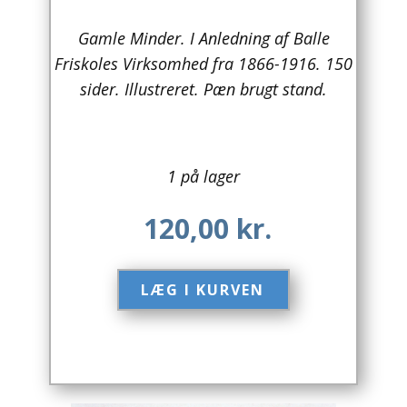
Arkitektur
Gamle Minder. I Anledning af Balle
Friskoles Virksomhed fra 1866-1916. 150
Asien
sider. Illustreret. Pæn brugt stand.
Australien
Biografier / Erindringer
1 på lager
Børn / Unge
120,00
kr.
Børnebøger
Bryggerier
LÆG I KURVEN​
Computer / IT
Design
Drikkevare / Øl / Vin