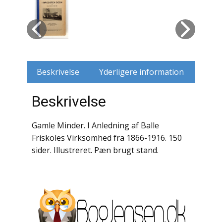
Husdyr
Jagt
Jernbaner
Beskrivelse
Yderligere information
Kirkehistorie / Religion
Beskrivelse
Krige / Slag
Gamle Minder. I Anledning af Balle
Krop / Sind
Friskoles Virksomhed fra 1866-1916. 150
sider. Illustreret. Pæn brugt stand.
Kunst
Landbrug / Skovbrug
Litteraturhistorie
Lokalhistorie / Topografi