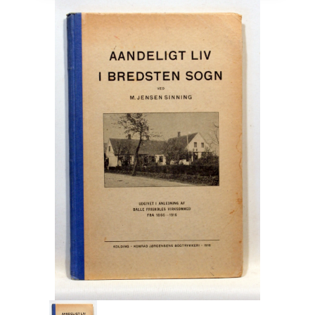
Engelsk
Erhverv
Europa
Fantasy / Sciencefiction
Filosofi
Håndarbejde
Håndværk
Historie
Hobby
Hus / Have