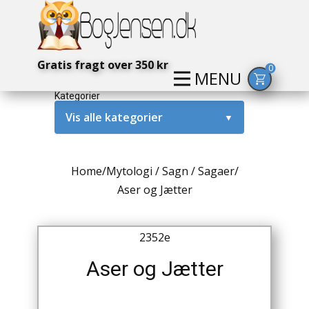
Gratis fragt over 350 kr
0
MENU
Kategorier
Vis alle kategorier
▼
Alternativ / Magi / Mystik
Home
/
Mytologi / Sagn / Sagaer
/
Amerika / USA
Aser og Jætter
Anden Verdenskrig
2352e
Antikke / Specielle Bøger
Aser og Jætter
Antikviteter
Arkæologi