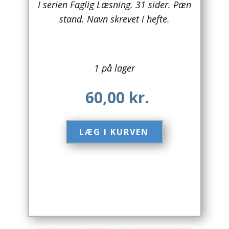
I serien Faglig Læsning. 31 sider. Pæn
stand. Navn skrevet i hefte.
Arkitektur
Asien
Australien
1 på lager
Biografier / Erindringer
60,00
kr.
Børn / Unge
LÆG I KURVEN​
Børnebøger
Bryggerier
Computer / IT
Design
Drikkevare / Øl / Vin