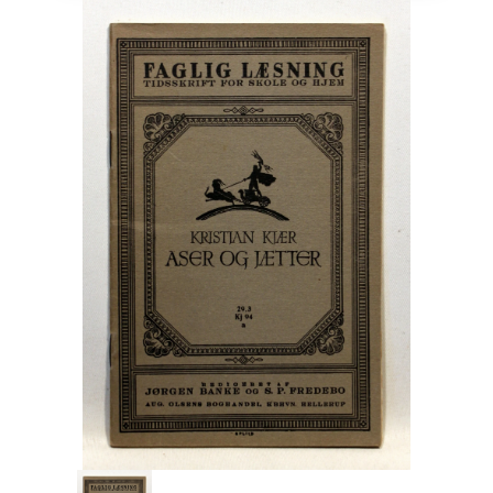
Engelsk
Erhverv
Europa
Fantasy / Sciencefiction
Filosofi
Håndarbejde
Håndværk
Historie
Hobby
Hus / Have