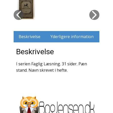
Husdyr
Jagt
Jernbaner
Beskrivelse
Yderligere information
Kirkehistorie / Religion
Beskrivelse
Krige / Slag
I serien Faglig Læsning. 31 sider. Pæn
Krop / Sind
stand. Navn skrevet i hefte.
Kunst
Landbrug / Skovbrug
Litteraturhistorie
Lokalhistorie / Topografi