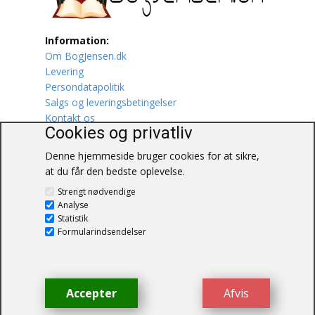
Lufttrafik / Fly
Information:
Om BogJensen.dk
Lystfiskeri
Levering
Persondatapolitik
Mad
Salgs og leveringsbetingelser
Kontakt os
Musik
Cookies og privatliv
Denne hjemmeside bruger cookies for at sikre,
Mytologi / Sagn / Sagaer
at du får den bedste oplevelse.
BogJensen.dk
Naturen
Strengt nødvendige
Blåkærvej 25
Analyse
6052 Viuf
Statistik
Oldtidskundskab
Tlf.:
60703190
Formularindsendelser
E-mail:
antikvar@bogjensen.dk
Ordbøger
CVR-nummer: 26306469
Øvrige
Accepter
Afvis
© BogJensen.dk – Alle rettigheder
forbeholdes.