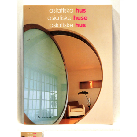
Engelsk
Erhverv
Europa
Fantasy / Sciencefiction
Filosofi
Håndarbejde
Håndværk
Historie
Hobby
Hus / Have