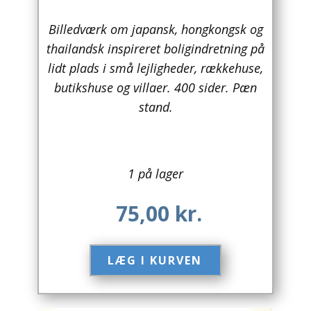
Arkitektur
Billedværk om japansk, hongkongsk og
thailandsk inspireret boligindretning på
Asien
lidt plads i små lejligheder, rækkehuse,
butikshuse og villaer. 400 sider. Pæn
Australien
stand.
Biografier / Erindringer
Børn / Unge
1 på lager
Børnebøger
75,00
kr.
Bryggerier
Computer / IT
LÆG I KURVEN​
Design
Drikkevare / Øl / Vin