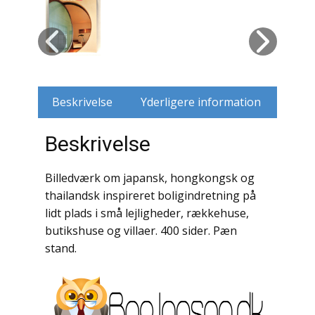
Husdyr
Jagt
Jernbaner
Beskrivelse
Yderligere information
Kirkehistorie / Religion
Beskrivelse
Krige / Slag
Billedværk om japansk, hongkongsk og
Krop / Sind
thailandsk inspireret boligindretning på
lidt plads i små lejligheder, rækkehuse,
Kunst
butikshuse og villaer. 400 sider. Pæn
stand.
Landbrug / Skovbrug
Litteraturhistorie
Lokalhistorie / Topografi