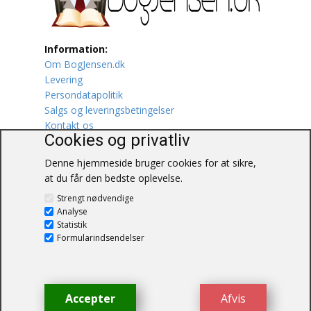
Lufttrafik / Fly
Information:
Lystfiskeri
Om BogJensen.dk
Levering
Mad
Persondatapolitik
Salgs og leveringsbetingelser
Musik
Kontakt os
Cookies og privatliv
Mytologi / Sagn / Sagaer
Denne hjemmeside bruger cookies for at sikre,
at du får den bedste oplevelse.
Naturen
BogJensen.dk
Strengt nødvendige
Blåkærvej 25
Analyse
Oldtidskundskab
6052 Viuf
Statistik
Tlf.:
60703190
Formularindsendelser
Ordbøger
E-mail:
antikvar@bogjensen.dk
CVR-nummer: 26306469
Øvrige
Accepter
Afvis
© BogJensen.dk – Alle rettigheder