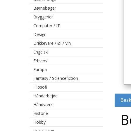
Børnebøger
Bryggerier
Computer / IT
Design
Drikkevare / Øl / Vin
Engelsk
Erhverv
Europa
Fantasy / Sciencefiction
Filosofi
Håndarbejde
Besk
Håndværk
Historie
B
Hobby
Hus / Have