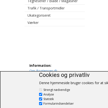
Tegneserier / Blade / Magasiner
Trafik / Transportmidler
Ukategoriseret
Værker
Information:
Om BogJensen.dk
Cookies og privatliv
Levering
Persondatapolitik
Denne hjemmeside bruger cookies for at sikr
Salgs og leveringsbetingelser
Strengt nødvendige
Kontakt os
Analyse
Statistik
Formularindsendelser