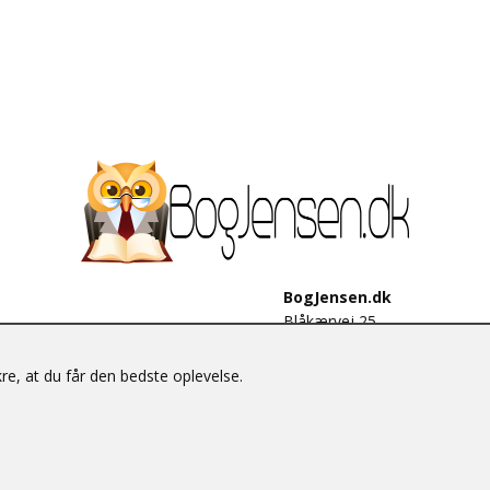
BogJensen.dk
Blåkærvej 25
6052 Viuf
Tlf.:
60703190
e, at du får den bedste oplevelse.
E-mail:
antikvar@bogjensen.
CVR-nummer: 26306469
© BogJensen.dk – Alle rettigheder forbeholdes.