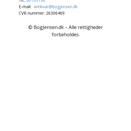
Polarlandene
Tlf.:
60703190
E-mail:
antikvar@bogjensen.dk
CVR-nummer: 26306469
Psykologi
Rejser / Geografi
© BogJensen.dk – Alle rettigheder
forbeholdes.
Samfund / Politik
Sex / Samliv
Skønlitteratur
Slægtsforskning
Søfart / Navigation
Sport / Fritid
Sund / Sygdom