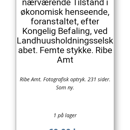
nærværende Tilstand i
økonomisk henseende,
Arkitektur
foranstaltet, efter
Asien
Kongelig Befaling, ved
Australien
Landhuusholdningsselsk
abet. Femte stykke. Ribe
Biografier / Erindringer
Amt
Børn / Unge
Børnebøger
Ribe Amt. Fotografisk optryk. 231 sider.
Som ny.
Bryggerier
Computer / IT
1 på lager
Design
Drikkevare / Øl / Vin