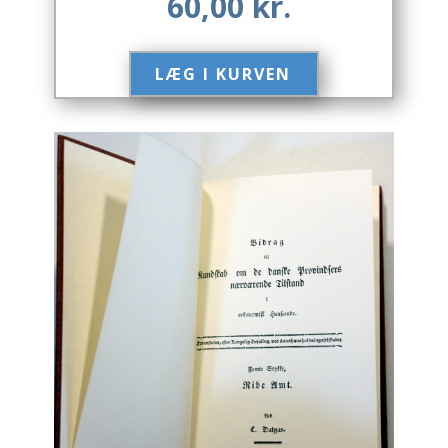
60,00
kr.
Engelsk
LÆG I KURVEN​
Erhverv
Europa
Fantasy / Sciencefiction
Filosofi
Håndarbejde
Håndværk
Historie
Hobby
Hus / Have