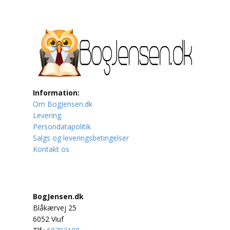
Lufttrafik / Fly
Lystfiskeri
Mad
Musik
Information:
Om BogJensen.dk
Mytologi / Sagn / Sagaer
Levering
Persondatapolitik
Naturen
Salgs og leveringsbetingelser
Kontakt os
Oldtidskundskab
Ordbøger
BogJensen.dk
Øvrige
Blåkærvej 25
6052 Viuf