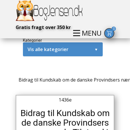
Gratis fragt over 350 kr
0
MENU
Kategorier
Vis alle kategorier
▼
Alternativ / Magi / Mystik
Amerika / USA
Bidrag til Kundskab om de danske Provindsers nær
Anden Verdenskrig
1436e
Antikke / Specielle Bøger
Bidrag til Kundskab om
Antikviteter
de danske Provindsers
Arkæologi