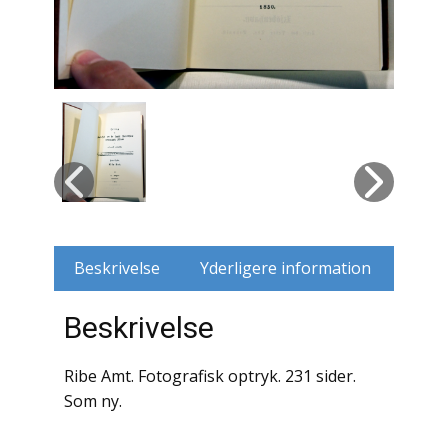
Husdyr
Jagt
Jernbaner
Kirkehistorie / Religion
Krige / Slag
Krop / Sind
Beskrivelse
Yderligere information
Kunst
Beskrivelse
Landbrug / Skovbrug
Ribe Amt. Fotografisk optryk. 231 sider.
Som ny.
Litteraturhistorie
Lokalhistorie / Topografi