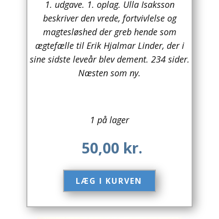
1. udgave. 1. oplag. Ulla Isaksson
beskriver den vrede, fortvivlelse og
Arkitektur
magtesløshed der greb hende som
Asien
ægtefælle til Erik Hjalmar Linder, der i
sine sidste leveår blev dement. 234 sider.
Australien
Næsten som ny.
Biografier / Erindringer
Børn / Unge
1 på lager
Børnebøger
50,00
kr.
Bryggerier
Computer / IT
LÆG I KURVEN​
Design
Drikkevare / Øl / Vin