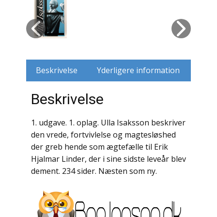
Husdyr
Jagt
Jernbaner
Beskrivelse
Yderligere information
Kirkehistorie / Religion
Beskrivelse
Krige / Slag
1. udgave. 1. oplag. Ulla Isaksson beskriver
Krop / Sind
den vrede, fortvivlelse og magtesløshed
der greb hende som ægtefælle til Erik
Kunst
Hjalmar Linder, der i sine sidste leveår blev
dement. 234 sider. Næsten som ny.
Landbrug / Skovbrug
Litteraturhistorie
Lokalhistorie / Topografi