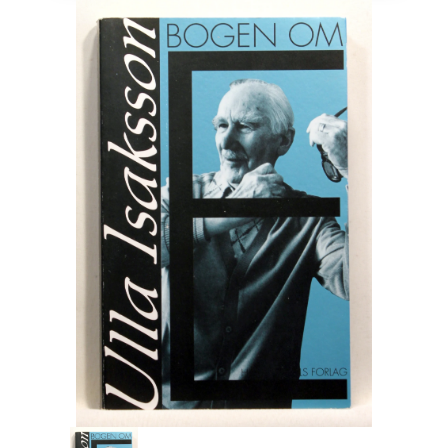
Engelsk
Erhverv
Europa
Fantasy / Sciencefiction
Filosofi
Håndarbejde
Håndværk
Historie
Hobby
Hus / Have