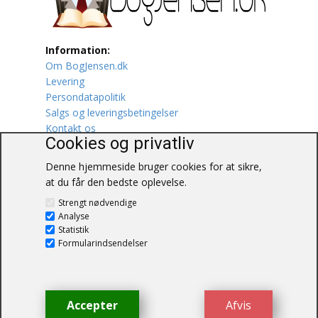
Lufttrafik / Fly
Information:
Lystfiskeri
Om BogJensen.dk
Levering
Mad
Persondatapolitik
Salgs og leveringsbetingelser
Musik
Kontakt os
Cookies og privatliv
Mytologi / Sagn / Sagaer
Denne hjemmeside bruger cookies for at sikre,
at du får den bedste oplevelse.
Naturen
BogJensen.dk
Strengt nødvendige
Blåkærvej 25
Analyse
Oldtidskundskab
6052 Viuf
Statistik
Tlf.:
60703190
Formularindsendelser
Ordbøger
E-mail:
antikvar@bogjensen.dk
CVR-nummer: 26306469
Øvrige
Accepter
Afvis
© BogJensen.dk – Alle rettigheder