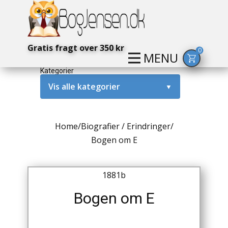
Gratis fragt over 350 kr
0
MENU
Kategorier
Vis alle kategorier
▼
Alternativ / Magi / Mystik
Home
/
Biografier / Erindringer
/
Amerika / USA
Bogen om E
Anden Verdenskrig
1881b
Antikke / Specielle Bøger
Bogen om E
Antikviteter
Arkæologi