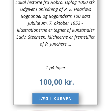
Lokal historie fra Hobro. Oplag 1000 stk.
Udgivet i anledning af P. E. Haarløvs
Arkitektur
Boghandel og Bogbinderis 100 aars
Asien
jubilæum, 7. oktober 1952 -
Illustrationerne er tegnet af kunstmaler
Australien
Ludv. Steensen, Klicheerne er fremstillet
Biografier / Erindringer
af P. Junchers …
Børn / Unge
Børnebøger
1 på lager
Bryggerier
100,00
kr.
Computer / IT
LÆG I KURVEN​
Design
Drikkevare / Øl / Vin