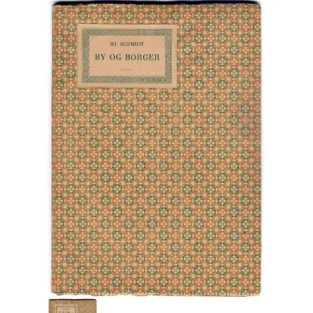
Engelsk
Erhverv
Europa
Fantasy / Sciencefiction
Filosofi
Håndarbejde
Håndværk
Historie
Hobby
Hus / Have