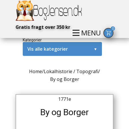
Gratis fragt over 350 kr
0
MENU
Kategorier
Vis alle kategorier
▼
Alternativ / Magi / Mystik
Home
/
Lokalhistorie / Topografi
/
Amerika / USA
By og Borger
Anden Verdenskrig
1771e
Antikke / Specielle Bøger
By og Borger
Antikviteter
Arkæologi