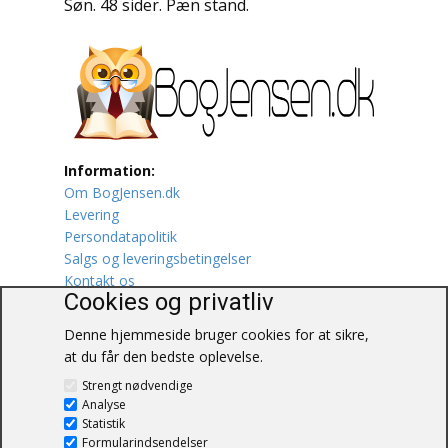
Søn. 48 sider. Pæn stand.
Lufttrafik / Fly
Lystfiskeri
Mad
Information:
Musik
Om BogJensen.dk
Levering
Mytologi / Sagn / Sagaer
Persondatapolitik
Salgs og leveringsbetingelser
Naturen
Kontakt os
Cookies og privatliv
Oldtidskundskab
Denne hjemmeside bruger cookies for at sikre,
at du får den bedste oplevelse.
Ordbøger
BogJensen.dk
Strengt nødvendige
Blåkærvej 25
Øvrige
Analyse
6052 Viuf
Statistik
Tlf.:
60703190
Formularindsendelser