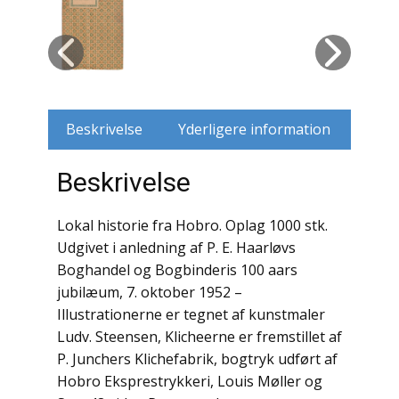
Husdyr
Jagt
Jernbaner
Beskrivelse
Yderligere information
Kirkehistorie / Religion
Beskrivelse
Krige / Slag
Lokal historie fra Hobro. Oplag 1000 stk.
Krop / Sind
Udgivet i anledning af P. E. Haarløvs
Boghandel og Bogbinderis 100 aars
Kunst
jubilæum, 7. oktober 1952 –
Illustrationerne er tegnet af kunstmaler
Landbrug / Skovbrug
Ludv. Steensen, Klicheerne er fremstillet af
Litteraturhistorie
P. Junchers Klichefabrik, bogtryk udført af
Hobro Eksprestrykkeri, Louis Møller og
Lokalhistorie / Topografi