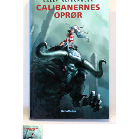
Engelsk
Erhverv
Europa
Fantasy / Sciencefiction
Filosofi
Håndarbejde
Håndværk
Historie
Hobby
Hus / Have