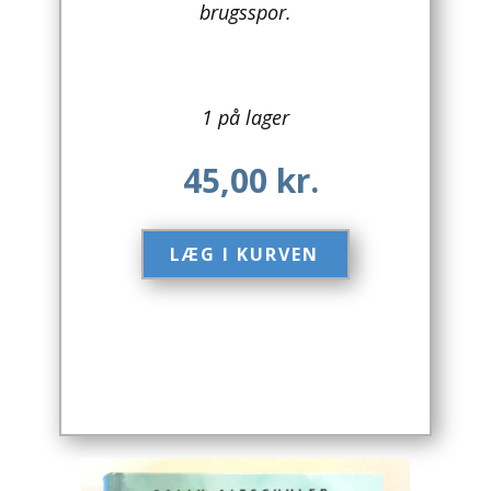
brugsspor.
Arkitektur
Asien
1 på lager
Australien
45,00
kr.
Biografier / Erindringer
Børn / Unge
LÆG I KURVEN​
Børnebøger
Bryggerier
Computer / IT
Design
Drikkevare / Øl / Vin