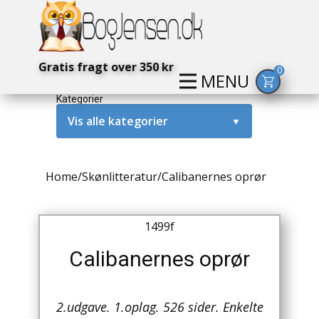
Gratis fragt over 350 kr
0
MENU
Kategorier
Vis alle kategorier
▼
Alternativ / Magi / Mystik
Home
/
Skønlitteratur
/
Calibanernes oprør
Amerika / USA
Anden Verdenskrig
1499f
Antikke / Specielle Bøger
Calibanernes oprør
Antikviteter
2.udgave. 1.oplag. 526 sider. Enkelte
Arkæologi