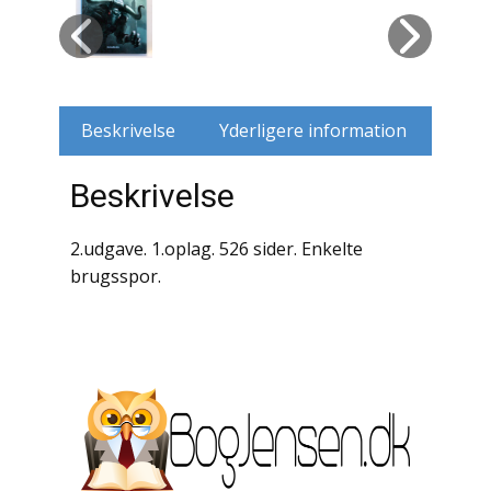
Husdyr
Jagt
Beskrivelse
Yderligere information
Jernbaner
Beskrivelse
Kirkehistorie / Religion
Krige / Slag
2.udgave. 1.oplag. 526 sider. Enkelte
brugsspor.
Krop / Sind
Kunst
Landbrug / Skovbrug
Litteraturhistorie
Lokalhistorie / Topografi