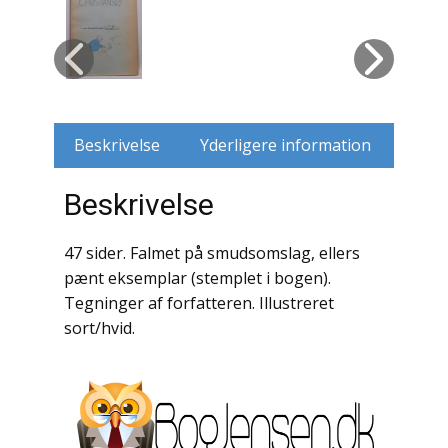
Husdyr
Jagt
Jernbaner
Beskrivelse
Yderligere information
Kirkehistorie / Religion
Beskrivelse
Krige / Slag
47 sider. Falmet på smudsomslag, ellers
Krop / Sind
pænt eksemplar (stemplet i bogen).
Tegninger af forfatteren. Illustreret
Kunst
sort/hvid.
Landbrug / Skovbrug
Litteraturhistorie
Lokalhistorie / Topografi