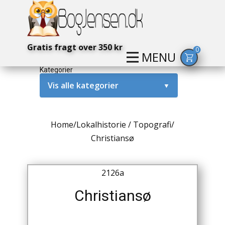
Gratis fragt over 350 kr
0
MENU
Kategorier
Vis alle kategorier
▼
Alternativ / Magi / Mystik
Home
/
Lokalhistorie / Topografi
/
Amerika / USA
Christiansø
Anden Verdenskrig
2126a
Antikke / Specielle Bøger
Christiansø
Antikviteter
Arkæologi