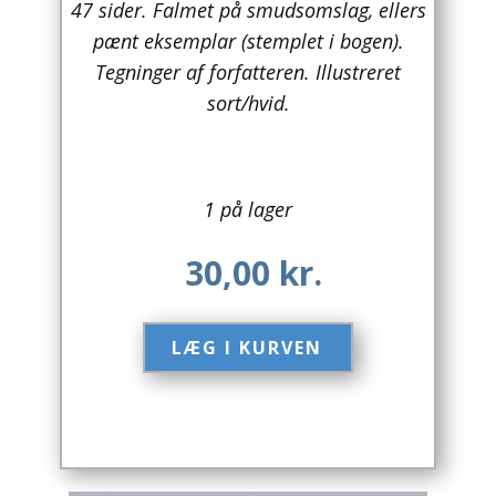
47 sider. Falmet på smudsomslag, ellers
pænt eksemplar (stemplet i bogen).
Arkitektur
Tegninger af forfatteren. Illustreret
Asien
sort/hvid.
Australien
Biografier / Erindringer
1 på lager
Børn / Unge
30,00
kr.
Børnebøger
Bryggerier
LÆG I KURVEN​
Computer / IT
Design
Drikkevare / Øl / Vin