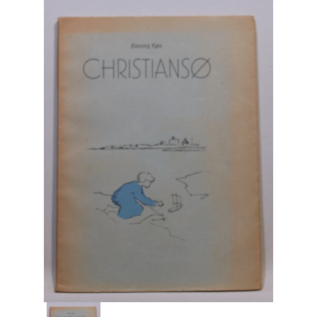
Engelsk
Erhverv
Europa
Fantasy / Sciencefiction
Filosofi
Håndarbejde
Håndværk
Historie
Hobby
Hus / Have