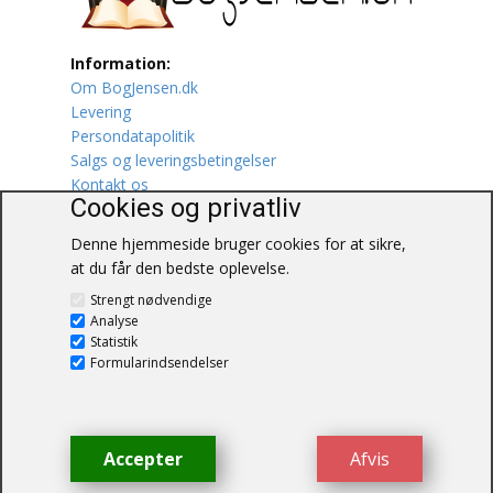
Lufttrafik / Fly
Information:
Om BogJensen.dk
Lystfiskeri
Levering
Persondatapolitik
Mad
Salgs og leveringsbetingelser
Kontakt os
Musik
Cookies og privatliv
Denne hjemmeside bruger cookies for at sikre,
Mytologi / Sagn / Sagaer
at du får den bedste oplevelse.
BogJensen.dk
Naturen
Strengt nødvendige
Blåkærvej 25
Analyse
6052 Viuf
Statistik
Oldtidskundskab
Tlf.:
60703190
Formularindsendelser
E-mail:
antikvar@bogjensen.dk
Ordbøger
CVR-nummer: 26306469
Øvrige
Accepter
Afvis
© BogJensen.dk – Alle rettigheder
forbeholdes.