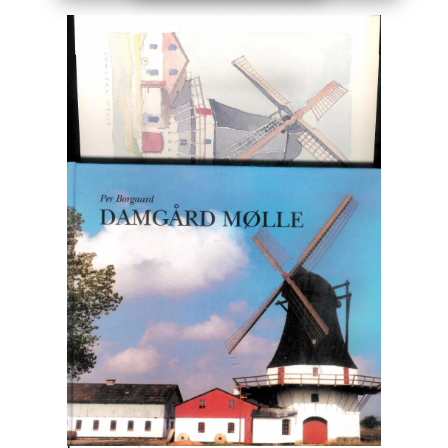
Engelsk
Erhverv
Europa
Fantasy / Sciencefiction
Filosofi
Håndarbejde
Håndværk
Historie
Hobby
Hus / Have