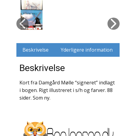
Husdyr
Jagt
Jernbaner
Beskrivelse
Yderligere information
Kirkehistorie / Religion
Beskrivelse
Krige / Slag
Krop / Sind
Kort fra Damgård Mølle “signeret” indlagt
i bogen. Rigt illustreret i s/h og farver. 88
Kunst
sider. Som ny.
Landbrug / Skovbrug
Litteraturhistorie
Lokalhistorie / Topografi