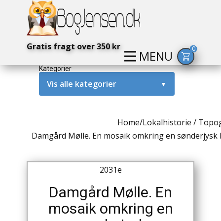
Gratis fragt over 350 kr
0
MENU
Kategorier
Vis alle kategorier
▼
Alternativ / Magi / Mystik
Home
/
Lokalhistorie / Topog
Amerika / USA
Damgård Mølle. En mosaik omkring en sønderjysk
Anden Verdenskrig
2031e
Antikke / Specielle Bøger
Damgård Mølle. En
Antikviteter
mosaik omkring en
Arkæologi