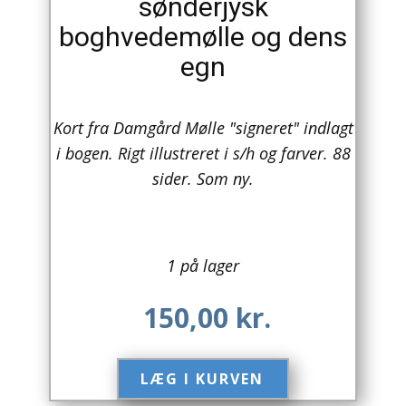
sønderjysk
boghvedemølle og dens
Arkitektur
egn
Asien
Australien
Kort fra Damgård Mølle "signeret" indlagt
i bogen. Rigt illustreret i s/h og farver. 88
Biografier / Erindringer
sider. Som ny.
Børn / Unge
Børnebøger
1 på lager
Bryggerier
150,00
kr.
Computer / IT
Design
LÆG I KURVEN​
Drikkevare / Øl / Vin