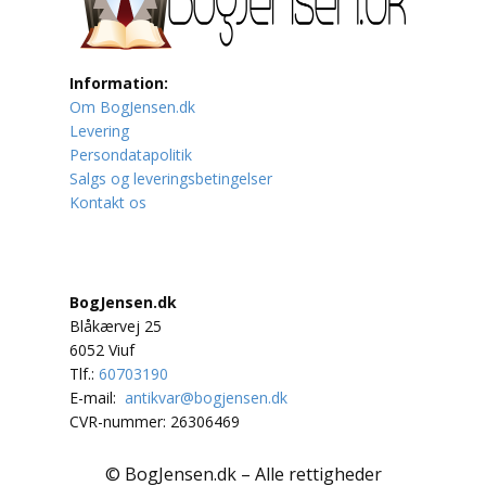
Lufttrafik / Fly
Information:
Lystfiskeri
Om BogJensen.dk
Levering
Mad
Persondatapolitik
Salgs og leveringsbetingelser
Musik
Kontakt os
Mytologi / Sagn / Sagaer
Naturen
BogJensen.dk
Blåkærvej 25
Oldtidskundskab
6052 Viuf
Tlf.:
60703190
Ordbøger
E-mail:
antikvar@bogjensen.dk
CVR-nummer: 26306469
Øvrige
© BogJensen.dk – Alle rettigheder