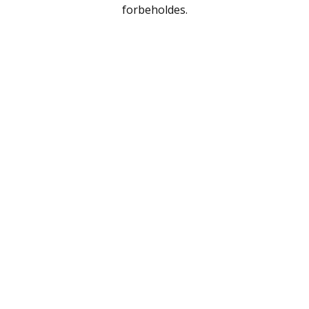
Polarlandene
forbeholdes.
Psykologi
Rejser / Geografi
Samfund / Politik
Sex / Samliv
Skønlitteratur
Slægtsforskning
Søfart / Navigation
Sport / Fritid
Sund / Sygdom