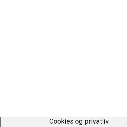
Tegneserier / Blade / Magasiner
Trafik / Transportmidler
Ukategoriseret
Værker
Cookies og privatliv