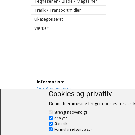
Tegneserier / Blade / Magasiner
Trafik / Transportmidler
Ukategoriseret
Værker
Information:
Om BogJensen.dk
Cookies og privatliv
Levering
Persondatapolitik
Denne hjemmeside bruger cookies for at sikr
Salgs og leveringsbetingelser
Strengt nødvendige
Kontakt os
Analyse
Statistik
Formularindsendelser