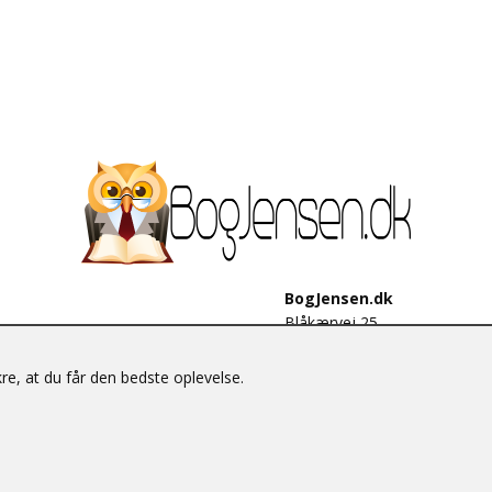
BogJensen.dk
Blåkærvej 25
6052 Viuf
Tlf.:
60703190
e, at du får den bedste oplevelse.
E-mail:
antikvar@bogjensen.
CVR-nummer: 26306469
© BogJensen.dk – Alle rettigheder forbeholdes.