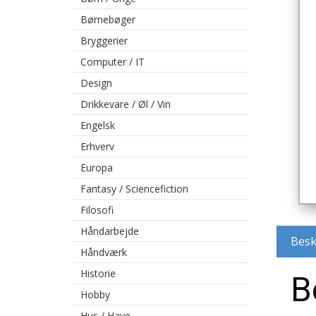
Børnebøger
Bryggerier
Computer / IT
Design
Drikkevare / Øl / Vin
Engelsk
Erhverv
Europa
Fantasy / Sciencefiction
Filosofi
Håndarbejde
Besk
Håndværk
Historie
B
Hobby
Hus / Have