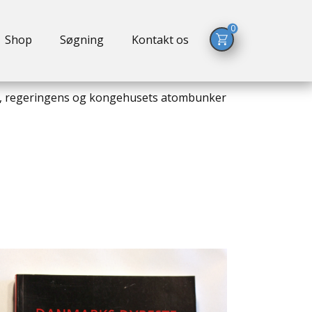
0
Shop
Søgning
Kontakt os
 regeringens og kongehusets atombunker