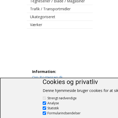
Tegneserier / Blade / Magasiner
Trafik / Transportmidler
Ukategoriseret
Værker
Information:
Om BogJensen.dk
Cookies og privatliv
Levering
Persondatapolitik
Denne hjemmeside bruger cookies for at sikr
Salgs og leveringsbetingelser
Strengt nødvendige
Kontakt os
Analyse
Statistik
Formularindsendelser