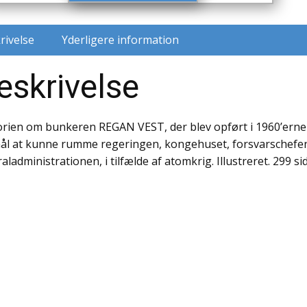
rivelse
Yderligere information
eskrivelse
orien om bunkeren REGAN VEST, der blev opført i 1960’erne 
ål at kunne rumme regeringen, kongehuset, forsvarschef
raladministrationen, i tilfælde af atomkrig. Illustreret. 299 