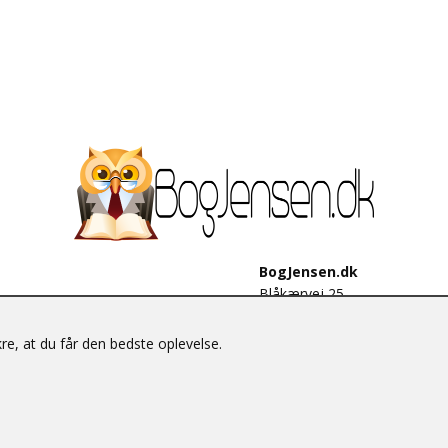
BogJensen.dk
Blåkærvej 25
6052 Viuf
Tlf.:
60703190
e, at du får den bedste oplevelse.
E-mail:
antikvar@bogjensen.
CVR-nummer: 26306469
© BogJensen.dk – Alle rettigheder forbeholdes.