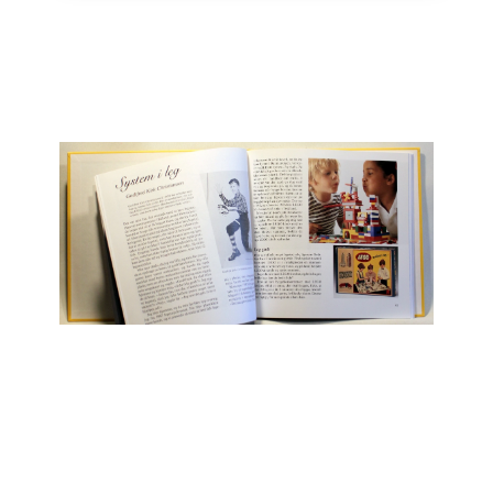
Engelsk
Erhverv
Europa
Fantasy / Sciencefiction
Filosofi
Håndarbejde
Håndværk
Historie
Hobby
Hus / Have