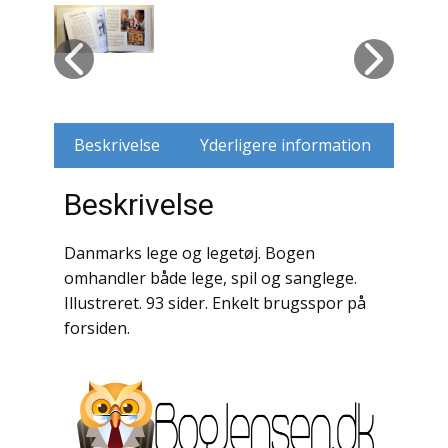
Husdyr
Jagt
Jernbaner
Beskrivelse
Yderligere information
Kirkehistorie / Religion
Beskrivelse
Krige / Slag
Danmarks lege og legetøj. Bogen
Krop / Sind
omhandler både lege, spil og sanglege.
Illustreret. 93 sider. Enkelt brugsspor på
Kunst
forsiden.
Landbrug / Skovbrug
Litteraturhistorie
Lokalhistorie / Topografi