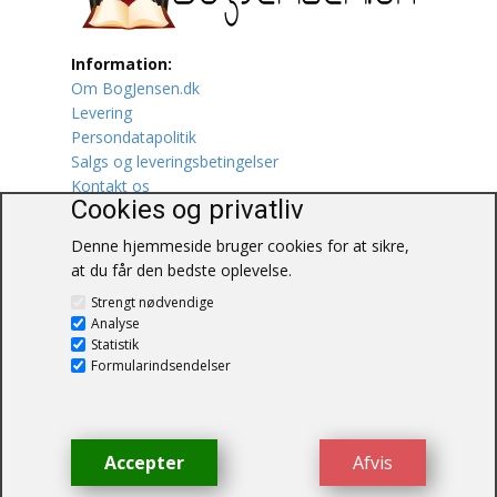
Lufttrafik / Fly
Information:
Om BogJensen.dk
Lystfiskeri
Levering
Persondatapolitik
Mad
Salgs og leveringsbetingelser
Kontakt os
Musik
Cookies og privatliv
Denne hjemmeside bruger cookies for at sikre,
Mytologi / Sagn / Sagaer
at du får den bedste oplevelse.
BogJensen.dk
Naturen
Strengt nødvendige
Blåkærvej 25
Analyse
6052 Viuf
Statistik
Oldtidskundskab
Tlf.:
60703190
Formularindsendelser
E-mail:
antikvar@bogjensen.dk
Ordbøger
CVR-nummer: 26306469
Øvrige
Accepter
Afvis
© BogJensen.dk – Alle rettigheder
forbeholdes.