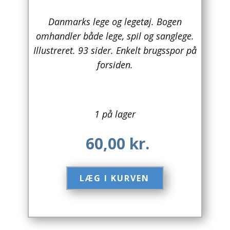
Arkitektur
Danmarks lege og legetøj. Bogen
omhandler både lege, spil og sanglege.
Asien
Illustreret. 93 sider. Enkelt brugsspor på
forsiden.
Australien
Biografier / Erindringer
Børn / Unge
1 på lager
Børnebøger
60,00
kr.
Bryggerier
LÆG I KURVEN​
Computer / IT
Design
Drikkevare / Øl / Vin