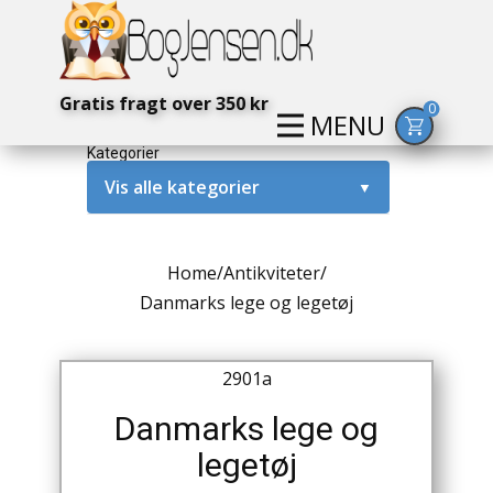
Gratis fragt over 350 kr
0
MENU
Kategorier
Vis alle kategorier
▼
Alternativ / Magi / Mystik
Home
/
Antikviteter
/
Amerika / USA
Danmarks lege og legetøj
Anden Verdenskrig
2901a
Antikke / Specielle Bøger
Danmarks lege og
Antikviteter
legetøj
Arkæologi