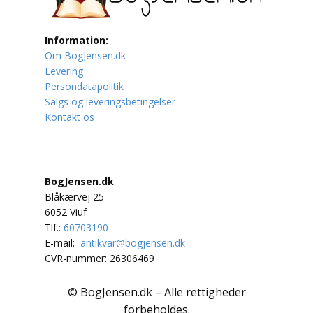
Lufttrafik / Fly
Information:
Om BogJensen.dk
Lystfiskeri
Levering
Persondatapolitik
Mad
Salgs og leveringsbetingelser
Kontakt os
Musik
Mytologi / Sagn / Sagaer
BogJensen.dk
Naturen
Blåkærvej 25
6052 Viuf
Oldtidskundskab
Tlf.:
60703190
E-mail:
antikvar@bogjensen.dk
Ordbøger
CVR-nummer: 26306469
Øvrige
© BogJensen.dk – Alle rettigheder
forbeholdes.