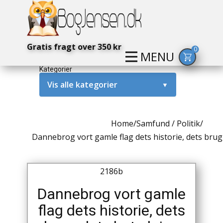
Gratis fragt over 350 kr
0
MENU
Kategorier
Vis alle kategorier
▼
Alternativ / Magi / Mystik
Home
/
Samfund / Politik
/
Amerika / USA
Dannebrog vort gamle flag dets historie, dets brug
Anden Verdenskrig
2186b
Antikke / Specielle Bøger
Dannebrog vort gamle
Antikviteter
flag dets historie, dets
Arkæologi