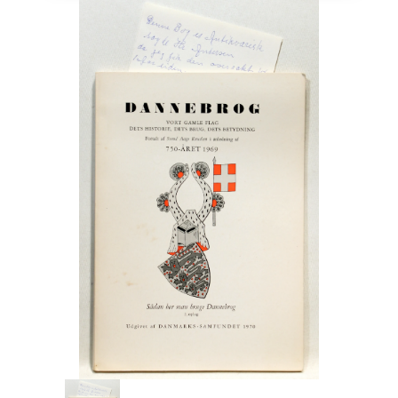
Engelsk
Erhverv
Europa
Fantasy / Sciencefiction
Filosofi
Håndarbejde
Håndværk
Historie
Hobby
Hus / Have