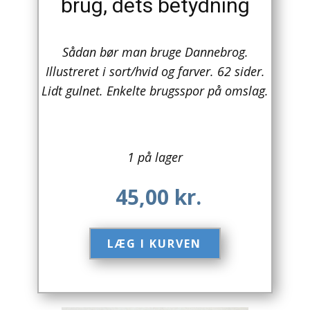
brug, dets betydning
Arkitektur
Sådan bør man bruge Dannebrog.
Asien
Illustreret i sort/hvid og farver. 62 sider.
Australien
Lidt gulnet. Enkelte brugsspor på omslag.
Biografier / Erindringer
Børn / Unge
1 på lager
Børnebøger
45,00
kr.
Bryggerier
LÆG I KURVEN​
Computer / IT
Design
Drikkevare / Øl / Vin