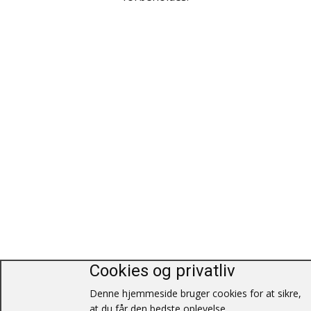
Polarlandene
Psykologi
Rejser / Geografi
Samfund / Politik
Sex / Samliv
Skønlitteratur
Slægtsforskning
Søfart / Navigation
Sport / Fritid
Cookies og privatliv
Sund / Sygdom
Denne hjemmeside bruger cookies for at sikre,
at du får den bedste oplevelse.