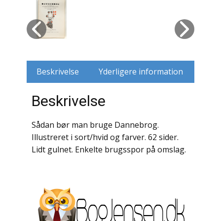
Husdyr
Jagt
Jernbaner
Beskrivelse
Yderligere information
Kirkehistorie / Religion
Beskrivelse
Krige / Slag
Sådan bør man bruge Dannebrog.
Krop / Sind
Illustreret i sort/hvid og farver. 62 sider.
Lidt gulnet. Enkelte brugsspor på omslag.
Kunst
Landbrug / Skovbrug
Litteraturhistorie
Lokalhistorie / Topografi