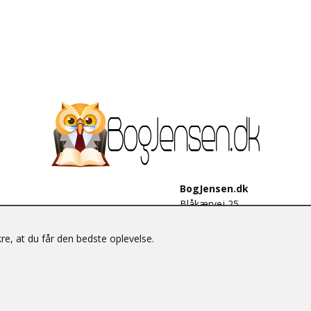
BogJensen.dk
Blåkærvej 25
6052 Viuf
Tlf.:
60703190
e, at du får den bedste oplevelse.
E-mail:
antikvar@bogjensen.
CVR-nummer: 26306469
© BogJensen.dk – Alle rettigheder forbeholdes.