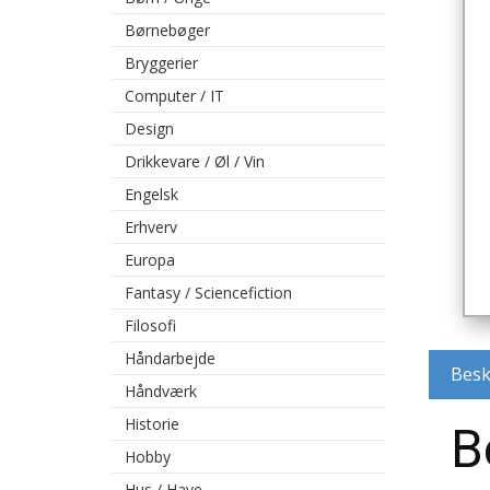
Børnebøger
Bryggerier
Computer / IT
Design
Drikkevare / Øl / Vin
Engelsk
Erhverv
Europa
Fantasy / Sciencefiction
Filosofi
Håndarbejde
Besk
Håndværk
Historie
B
Hobby
Hus / Have