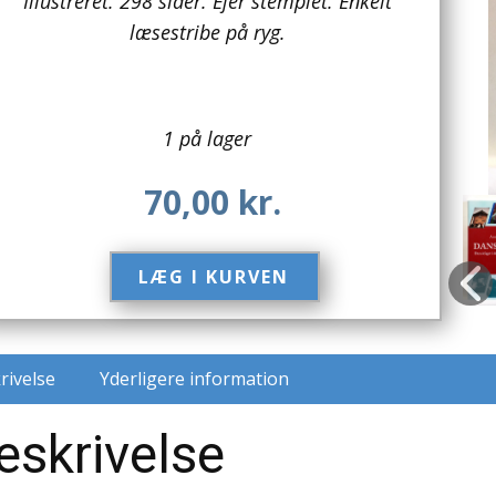
Illustreret. 298 sider. Ejer stemplet. Enkelt
læsestribe på ryg.
1 på lager
70,00
kr.
LÆG I KURVEN​
rivelse
Yderligere information
eskrivelse