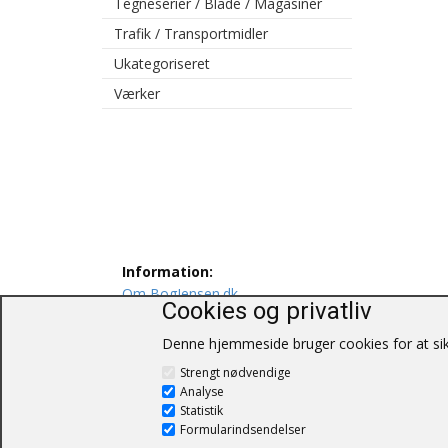
Tegneserier / Blade / Magasiner
Trafik / Transportmidler
Ukategoriseret
Værker
Information:
Om BogJensen.dk
Cookies og privatliv
Levering
Persondatapolitik
Denne hjemmeside bruger cookies for at sikr
Salgs og leveringsbetingelser
Strengt nødvendige
Kontakt os
Analyse
Statistik
Formularindsendelser