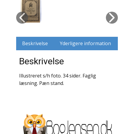
Husdyr
Jagt
Jernbaner
Beskrivelse
Yderligere information
Kirkehistorie / Religion
Beskrivelse
Krige / Slag
Illustreret s/h foto. 34 sider. Faglig
Krop / Sind
læsning. Pæn stand.
Kunst
Landbrug / Skovbrug
Litteraturhistorie
Lokalhistorie / Topografi