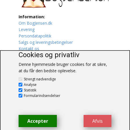
Lufttrafik / Fly
Information:
Om BogJensen.dk
Lystfiskeri
Levering
Persondatapolitik
Mad
Salgs og leveringsbetingelser
Kontakt os
Musik
Cookies og privatliv
Denne hjemmeside bruger cookies for at sikre,
Mytologi / Sagn / Sagaer
at du får den bedste oplevelse.
BogJensen.dk
Naturen
Strengt nødvendige
Blåkærvej 25
Analyse
6052 Viuf
Statistik
Oldtidskundskab
Tlf.:
60703190
Formularindsendelser
E-mail:
antikvar@bogjensen.dk
Ordbøger
CVR-nummer: 26306469
Øvrige
Accepter
Afvis
© BogJensen.dk – Alle rettigheder
forbeholdes.