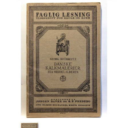
Engelsk
Erhverv
Europa
Fantasy / Sciencefiction
Filosofi
Håndarbejde
Håndværk
Historie
Hobby
Hus / Have