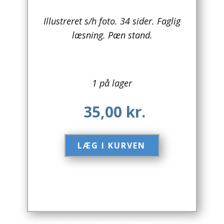
Arkitektur
Illustreret s/h foto. 34 sider. Faglig
læsning. Pæn stand.
Asien
Australien
1 på lager
Biografier / Erindringer
35,00
kr.
Børn / Unge
Børnebøger
LÆG I KURVEN​
Bryggerier
Computer / IT
Design
Drikkevare / Øl / Vin