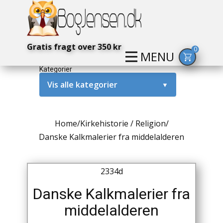
Gratis fragt over 350 kr
0
MENU
Kategorier
Vis alle kategorier
▼
Alternativ / Magi / Mystik
Home
/
Kirkehistorie / Religion
/
Amerika / USA
Danske Kalkmalerier fra middelalderen
Anden Verdenskrig
2334d
Antikke / Specielle Bøger
Danske Kalkmalerier fra
Antikviteter
middelalderen
Arkæologi