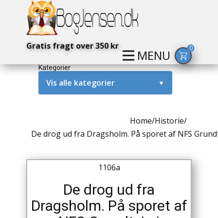
Gratis fragt over 350 kr
0
MENU
Kategorier
Vis alle kategorier
▼
Alternativ / Magi / Mystik
Home
/
Historie
/
Amerika / USA
De drog ud fra Dragsholm. På sporet af NFS Grund
Anden Verdenskrig
1106a
Antikke / Specielle Bøger
De drog ud fra
Antikviteter
Dragsholm. På sporet af
Arkæologi