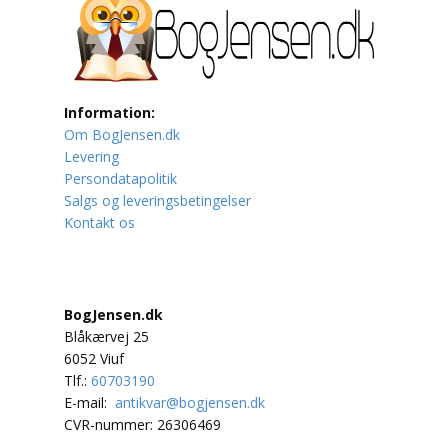
Lufttrafik / Fly
Lystfiskeri
Information:
Mad
Om BogJensen.dk
Levering
Musik
Persondatapolitik
Salgs og leveringsbetingelser
Kontakt os
Mytologi / Sagn / Sagaer
Naturen
Oldtidskundskab
BogJensen.dk
Blåkærvej 25
Ordbøger
6052 Viuf
Tlf.:
60703190
E-mail:
antikvar@bogjensen.dk
Øvrige
CVR-nummer: 26306469