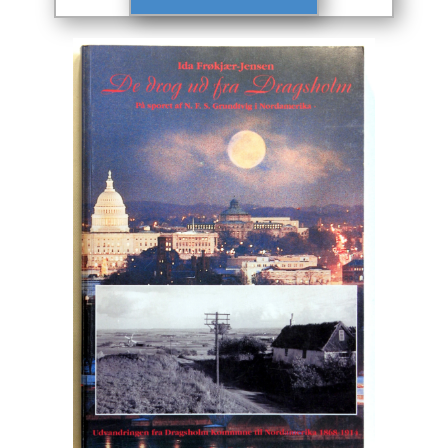
Engelsk
Erhverv
Europa
Fantasy / Sciencefiction
Filosofi
Håndarbejde
Håndværk
Historie
Hobby
Hus / Have