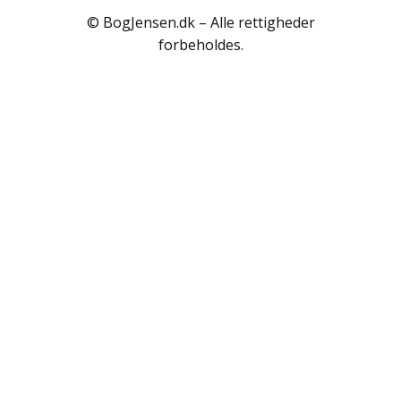
Polarlandene
© BogJensen.dk – Alle rettigheder
Psykologi
forbeholdes.
Rejser / Geografi
Samfund / Politik
Sex / Samliv
Skønlitteratur
Slægtsforskning
Søfart / Navigation
Sport / Fritid
Sund / Sygdom