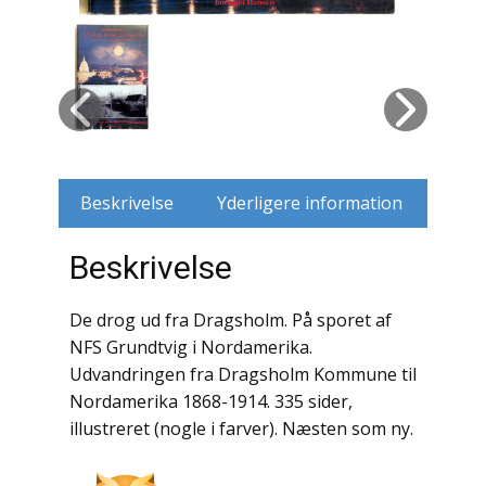
Husdyr
Jagt
Jernbaner
Kirkehistorie / Religion
Beskrivelse
Yderligere information
Krige / Slag
Beskrivelse
Krop / Sind
De drog ud fra Dragsholm. På sporet af
Kunst
NFS Grundtvig i Nordamerika.
Udvandringen fra Dragsholm Kommune til
Landbrug / Skovbrug
Nordamerika 1868-1914. 335 sider,
illustreret (nogle i farver). Næsten som ny.
Litteraturhistorie
Lokalhistorie / Topografi