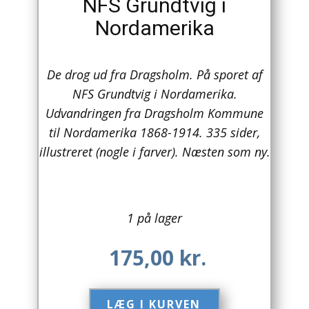
NFS Grundtvig i
Nordamerika
Arkitektur
Asien
De drog ud fra Dragsholm. På sporet af
Australien
NFS Grundtvig i Nordamerika.
Udvandringen fra Dragsholm Kommune
Biografier / Erindringer
til Nordamerika 1868-1914. 335 sider,
Børn / Unge
illustreret (nogle i farver). Næsten som ny.
Børnebøger
Bryggerier
1 på lager
Computer / IT
175,00
kr.
Design
LÆG I KURVEN​
Drikkevare / Øl / Vin