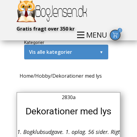
Gratis fragt over 350 kr
0
MENU
Kategorier
Vis alle kategorier
▼
Alternativ / Magi / Mystik
Home
/
Hobby
/
Dekorationer med lys
Amerika / USA
Anden Verdenskrig
2830a
Antikke / Specielle Bøger
Dekorationer med lys
Antikviteter
1. Bogklubsudgave. 1. oplag. 56 sider. Rigt
Arkæologi