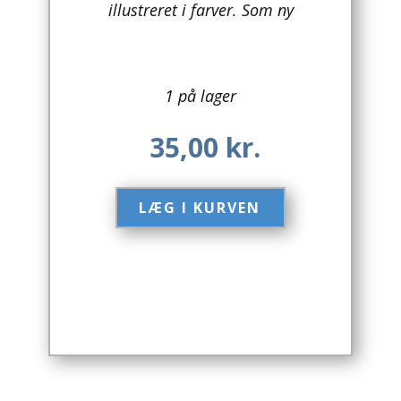
illustreret i farver. Som ny
Arkitektur
Asien
1 på lager
Australien
35,00
kr.
Biografier / Erindringer
Børn / Unge
LÆG I KURVEN​
Børnebøger
Bryggerier
Computer / IT
Design
Drikkevare / Øl / Vin