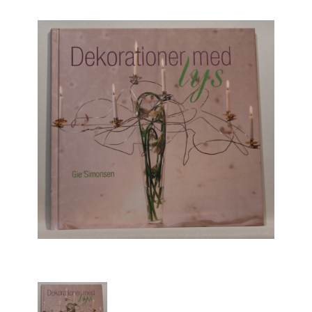
Engelsk
Erhverv
Europa
Fantasy / Sciencefiction
Filosofi
Håndarbejde
Håndværk
Historie
Hobby
Hus / Have