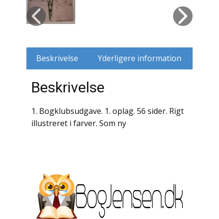
Husdyr
Jagt
Beskrivelse
Yderligere information
Jernbaner
Beskrivelse
Kirkehistorie / Religion
Krige / Slag
1. Bogklubsudgave. 1. oplag. 56 sider. Rigt
illustreret i farver. Som ny
Krop / Sind
Kunst
Landbrug / Skovbrug
Litteraturhistorie
Lokalhistorie / Topografi