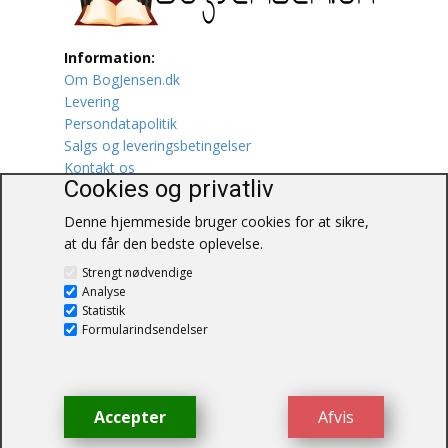
Lufttrafik / Fly
Information:
Om BogJensen.dk
Lystfiskeri
Levering
Persondatapolitik
Mad
Salgs og leveringsbetingelser
Kontakt os
Musik
Cookies og privatliv
Denne hjemmeside bruger cookies for at sikre,
Mytologi / Sagn / Sagaer
at du får den bedste oplevelse.
BogJensen.dk
Naturen
Strengt nødvendige
Blåkærvej 25
Analyse
6052 Viuf
Statistik
Oldtidskundskab
Tlf.:
60703190
Formularindsendelser
E-mail:
antikvar@bogjensen.dk
Ordbøger
CVR-nummer: 26306469
Øvrige
Accepter
Afvis
© BogJensen.dk – Alle rettigheder
forbeholdes.