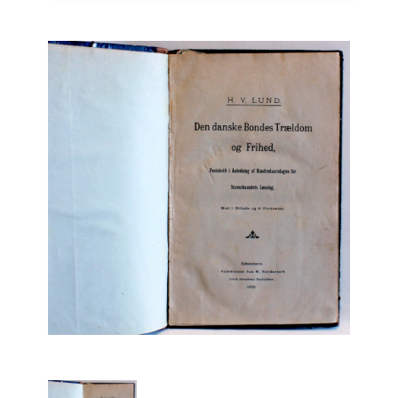
Engelsk
Erhverv
Europa
Fantasy / Sciencefiction
Filosofi
Håndarbejde
Håndværk
Historie
Hobby
Hus / Have