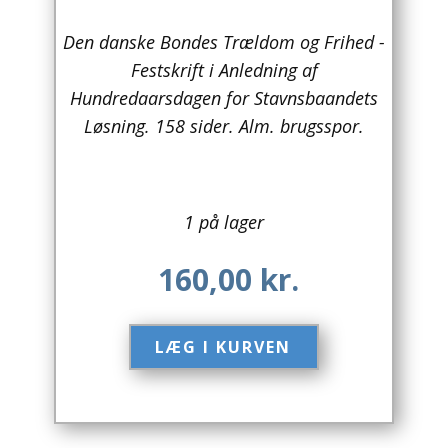
Arkitektur
Den danske Bondes Trældom og Frihed -
Festskrift i Anledning af
Asien
Hundredaarsdagen for Stavnsbaandets
Løsning. 158 sider. Alm. brugsspor.
Australien
Biografier / Erindringer
Børn / Unge
1 på lager
Børnebøger
160,00
kr.
Bryggerier
LÆG I KURVEN​
Computer / IT
Design
Drikkevare / Øl / Vin