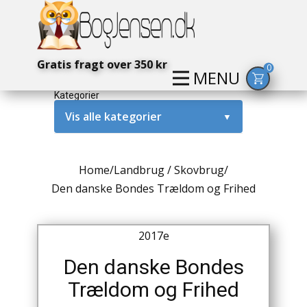
Gratis fragt over 350 kr
0
MENU
Kategorier
Vis alle kategorier
▼
Alternativ / Magi / Mystik
Home
/
Landbrug / Skovbrug
/
Amerika / USA
Den danske Bondes Trældom og Frihed
Anden Verdenskrig
2017e
Antikke / Specielle Bøger
Den danske Bondes
Antikviteter
Trældom og Frihed
Arkæologi