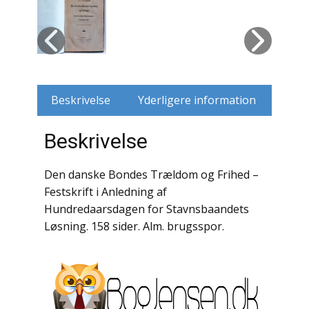
Husdyr
Jagt
Jernbaner
Beskrivelse
Yderligere information
Kirkehistorie / Religion
Beskrivelse
Krige / Slag
Den danske Bondes Trældom og Frihed –
Krop / Sind
Festskrift i Anledning af
Hundredaarsdagen for Stavnsbaandets
Kunst
Løsning. 158 sider. Alm. brugsspor.
Landbrug / Skovbrug
Litteraturhistorie
Lokalhistorie / Topografi