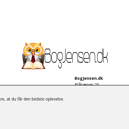
BogJensen.dk
Blåkærvej 25
6052 Viuf
Tlf.:
60703190
e, at du får den bedste oplevelse.
E-mail:
antikvar@bogjensen.
CVR-nummer: 26306469
© BogJensen.dk – Alle rettigheder forbeholdes.