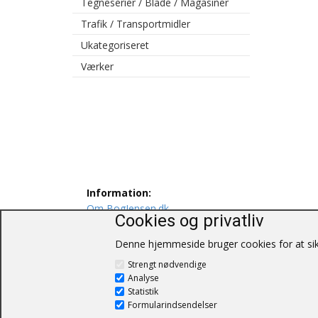
Tegneserier / Blade / Magasiner
Trafik / Transportmidler
Ukategoriseret
Værker
Information:
Om BogJensen.dk
Cookies og privatliv
Levering
Persondatapolitik
Denne hjemmeside bruger cookies for at sikr
Salgs og leveringsbetingelser
Strengt nødvendige
Kontakt os
Analyse
Statistik
Formularindsendelser