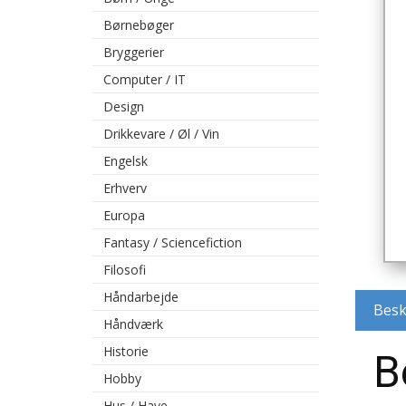
Børnebøger
Bryggerier
Computer / IT
Design
Drikkevare / Øl / Vin
Engelsk
Erhverv
Europa
Fantasy / Sciencefiction
Filosofi
Håndarbejde
Besk
Håndværk
Historie
B
Hobby
Hus / Have