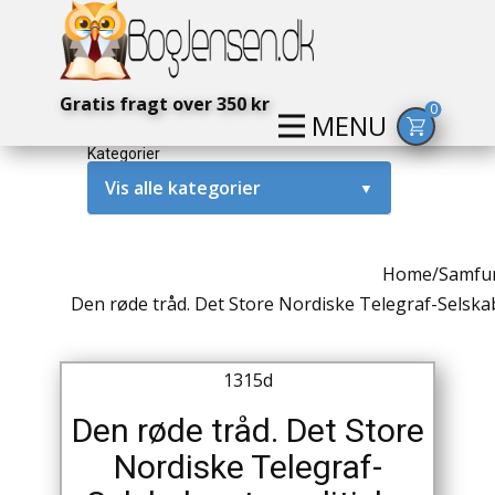
Gratis fragt over 350 kr
0
MENU
Kategorier
Vis alle kategorier
▼
Alternativ / Magi / Mystik
Home
/
Samfun
Amerika / USA
Den røde tråd. Det Store Nordiske Telegraf-Selskabs
Anden Verdenskrig
1315d
Antikke / Specielle Bøger
Den røde tråd. Det Store
Antikviteter
Nordiske Telegraf-
Arkæologi