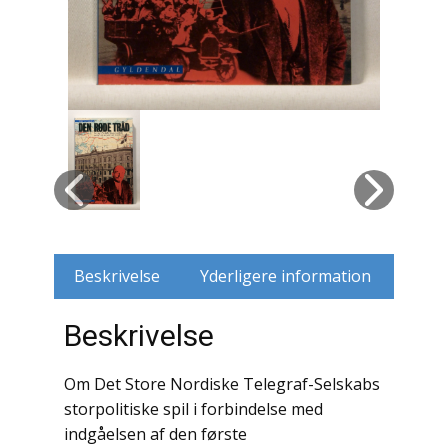
Husdyr
Jagt
Jernbaner
Kirkehistorie / Religion
Krige / Slag
Krop / Sind
Beskrivelse
Yderligere information
Kunst
Beskrivelse
Landbrug / Skovbrug
Om Det Store Nordiske Telegraf-Selskabs
Litteraturhistorie
storpolitiske spil i forbindelse med
indgåelsen af ​​den første
Lokalhistorie / Topografi