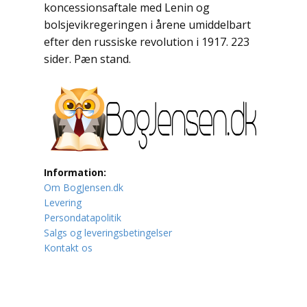
koncessionsaftale med Lenin og
bolsjevikregeringen i årene umiddelbart
Lufttrafik / Fly
efter den russiske revolution i 1917. 223
sider. Pæn stand.
Lystfiskeri
Mad
Musik
Mytologi / Sagn / Sagaer
Information:
Naturen
Om BogJensen.dk
Levering
Oldtidskundskab
Persondatapolitik
Salgs og leveringsbetingelser
Ordbøger
Kontakt os
Øvrige