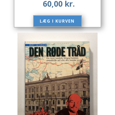
60,00
kr.
Engelsk
LÆG I KURVEN​
Erhverv
Europa
Fantasy / Sciencefiction
Filosofi
Håndarbejde
Håndværk
Historie
Hobby
Hus / Have