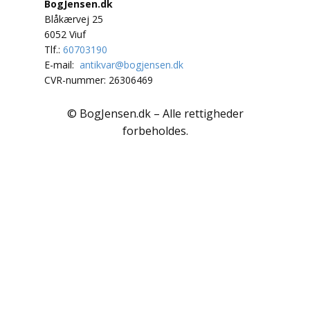
Polarlandene
BogJensen.dk
Blåkærvej 25
Psykologi
6052 Viuf
Tlf.:
60703190
Rejser / Geografi
E-mail:
antikvar@bogjensen.dk
CVR-nummer: 26306469
Samfund / Politik
© BogJensen.dk – Alle rettigheder
Sex / Samliv
forbeholdes.
Skønlitteratur
Slægtsforskning
Søfart / Navigation
Sport / Fritid
Sund / Sygdom