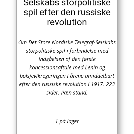
Selskabs storpolitiske
spil efter den russiske
Arkitektur
revolution
Asien
Australien
Om Det Store Nordiske Telegraf-Selskabs
storpolitiske spil i forbindelse med
Biografier / Erindringer
indgåelsen af ​​den første
Børn / Unge
koncessionsaftale med Lenin og
bolsjevikregeringen i årene umiddelbart
Børnebøger
efter den russiske revolution i 1917. 223
sider. Pæn stand.
Bryggerier
Computer / IT
Design
1 på lager
Drikkevare / Øl / Vin