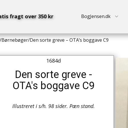
atis fragt over 350 kr
BogJensen.dk
/
Børnebøger
/
Den sorte greve – OTA’s boggave C9
1684d
Den sorte greve -
OTA's boggave C9
Illustreret i s/h. 98 sider. Pæn stand.