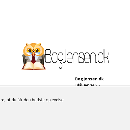
BogJensen.dk
Blåkærvej 25
6052 Viuf
Tlf.:
60703190
e, at du får den bedste oplevelse.
E-mail:
antikvar@bogjensen.
CVR-nummer: 26306469
© BogJensen.dk – Alle rettigheder forbeholdes.