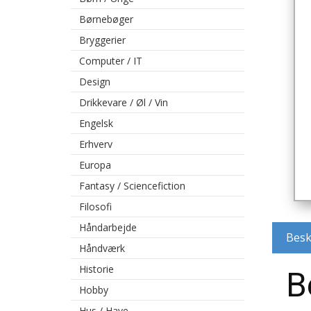
Børnebøger
Bryggerier
Computer / IT
Design
Drikkevare / Øl / Vin
Engelsk
Erhverv
Europa
Fantasy / Sciencefiction
Filosofi
Håndarbejde
Besk
Håndværk
Historie
B
Hobby
Hus / Have