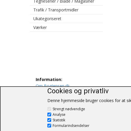
Tegneserier / Blade / Magasiner
Trafik / Transportmidler
Ukategoriseret
Værker
Information:
Om BogJensen.dk
Cookies og privatliv
Levering
Persondatapolitik
Denne hjemmeside bruger cookies for at sikr
Salgs og leveringsbetingelser
Strengt nødvendige
Kontakt os
Analyse
Statistik
Formularindsendelser