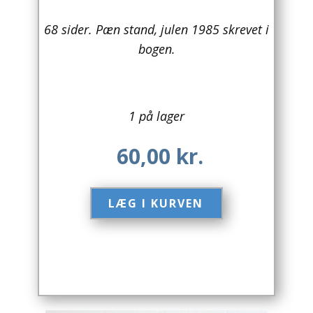
Arkitektur
68 sider. Pæn stand, julen 1985 skrevet i
bogen.
Asien
Australien
1 på lager
Biografier / Erindringer
60,00
kr.
Børn / Unge
Børnebøger
LÆG I KURVEN​
Bryggerier
Computer / IT
Design
Drikkevare / Øl / Vin