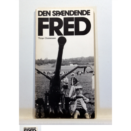
Engelsk
Erhverv
Europa
Fantasy / Sciencefiction
Filosofi
Håndarbejde
Håndværk
Historie
Hobby
Hus / Have