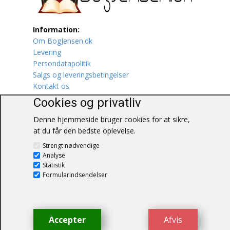
Lufttrafik / Fly
Information:
Om BogJensen.dk
Lystfiskeri
Levering
Persondatapolitik
Mad
Salgs og leveringsbetingelser
Kontakt os
Musik
Cookies og privatliv
Mytologi / Sagn / Sagaer
Denne hjemmeside bruger cookies for at sikre,
at du får den bedste oplevelse.
BogJensen.dk
Naturen
Blåkærvej 25
Strengt nødvendige
Analyse
6052 Viuf
Oldtidskundskab
Statistik
Tlf.:
60703190
Formularindsendelser
E-mail:
antikvar@bogjensen.dk
Ordbøger
CVR-nummer: 26306469
Øvrige
© BogJensen.dk – Alle rettigheder
Accepter
Afvis
forbeholdes.