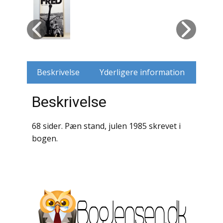
Husdyr
Jagt
Jernbaner
Beskrivelse
Yderligere information
Kirkehistorie / Religion
Beskrivelse
Krige / Slag
68 sider. Pæn stand, julen 1985 skrevet i
Krop / Sind
bogen.
Kunst
Landbrug / Skovbrug
Litteraturhistorie
Lokalhistorie / Topografi