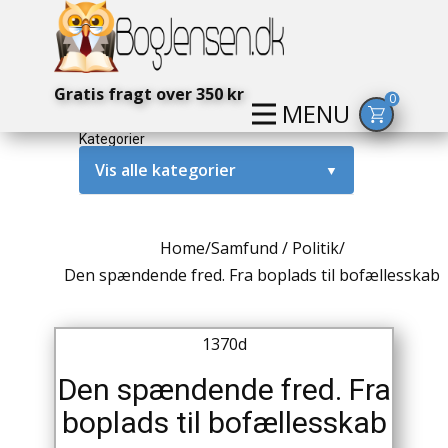
Gratis fragt over 350 kr
0
MENU
Kategorier
Vis alle kategorier
▼
Alternativ / Magi / Mystik
Home
/
Samfund / Politik
/
Amerika / USA
Den spændende fred. Fra boplads til bofællesskab
Anden Verdenskrig
1370d
Antikke / Specielle Bøger
Den spændende fred. Fra
Antikviteter
boplads til bofællesskab
Arkæologi