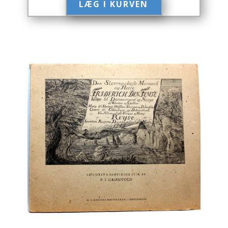
LÆG I KURVEN​
Engelsk
Erhverv
Europa
Fantasy / Sciencefiction
Filosofi
Håndarbejde
Håndværk
Historie
Hobby
Hus / Have