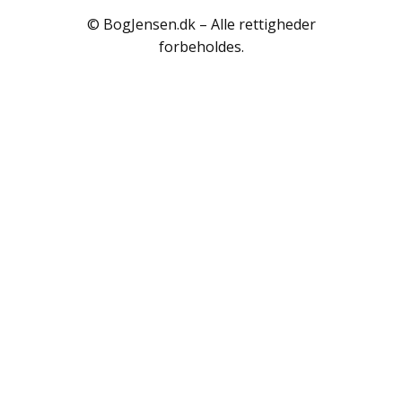
Polarlandene
© BogJensen.dk – Alle rettigheder
Psykologi
forbeholdes.
Rejser / Geografi
Samfund / Politik
Sex / Samliv
Skønlitteratur
Slægtsforskning
Søfart / Navigation
Sport / Fritid
Sund / Sygdom