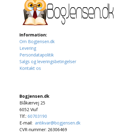
Lufttrafik / Fly
Lystfiskeri
Information:
Mad
Om BogJensen.dk
Levering
Musik
Persondatapolitik
Salgs og leveringsbetingelser
Mytologi / Sagn / Sagaer
Kontakt os
Naturen
Oldtidskundskab
BogJensen.dk
Blåkærvej 25
Ordbøger
6052 Viuf
Tlf.:
60703190
Øvrige
E-mail:
antikvar@bogjensen.dk
CVR-nummer: 26306469