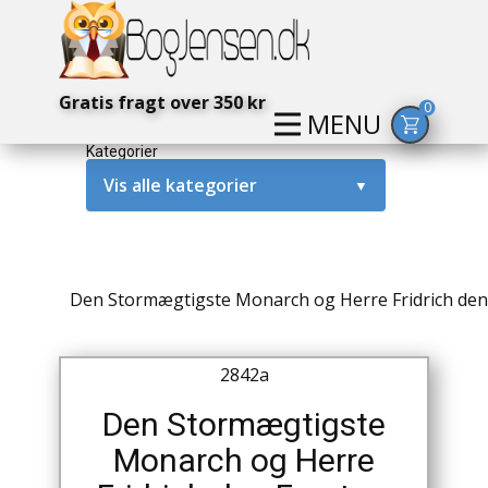
Gratis fragt over 350 kr
0
MENU
Kategorier
Vis alle kategorier
▼
Alternativ / Magi / Mystik
Amerika / USA
Den Stormægtigste Monarch og Herre Fridrich de
Anden Verdenskrig
2842a
Antikke / Specielle Bøger
Den Stormægtigste
Antikviteter
Monarch og Herre
Arkæologi