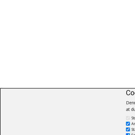
Co
Denn
at d
St
A
St