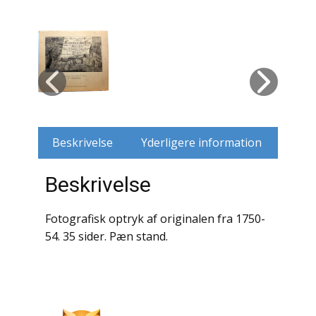
Husdyr
Jagt
Jernbaner
Kirkehistorie / Religion
Beskrivelse
Yderligere information
Krige / Slag
Beskrivelse
Krop / Sind
Fotografisk optryk af originalen fra 1750-
Kunst
54. 35 sider. Pæn stand.
Landbrug / Skovbrug
Litteraturhistorie
Lokalhistorie / Topografi