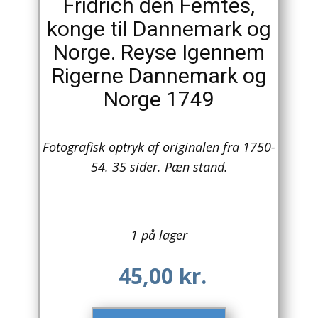
Fridrich den Femtes,
konge til Dannemark og
Arkitektur
Norge. Reyse Igennem
Asien
Rigerne Dannemark og
Australien
Norge 1749
Biografier / Erindringer
Fotografisk optryk af originalen fra 1750-
Børn / Unge
54. 35 sider. Pæn stand.
Børnebøger
Bryggerier
1 på lager
Computer / IT
45,00
kr.
Design
Drikkevare / Øl / Vin