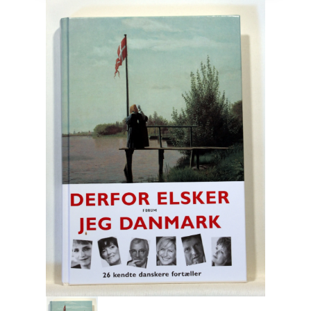
Engelsk
Erhverv
Europa
Fantasy / Sciencefiction
Filosofi
Håndarbejde
Håndværk
Historie
Hobby
Hus / Have