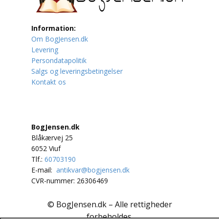
Lufttrafik / Fly
Information:
Om BogJensen.dk
Lystfiskeri
Levering
Persondatapolitik
Mad
Salgs og leveringsbetingelser
Kontakt os
Musik
Mytologi / Sagn / Sagaer
BogJensen.dk
Naturen
Blåkærvej 25
6052 Viuf
Oldtidskundskab
Tlf.:
60703190
E-mail:
antikvar@bogjensen.dk
Ordbøger
CVR-nummer: 26306469
Øvrige
© BogJensen.dk – Alle rettigheder
forbeholdes.