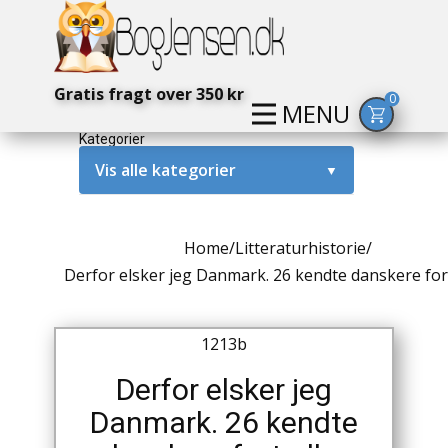
Gratis fragt over 350 kr
0
MENU
Kategorier
Vis alle kategorier
▼
Alternativ / Magi / Mystik
Home
/
Litteraturhistorie
/
Amerika / USA
Derfor elsker jeg Danmark. 26 kendte danskere for
Anden Verdenskrig
1213b
Antikke / Specielle Bøger
Derfor elsker jeg
Antikviteter
Danmark. 26 kendte
Arkæologi