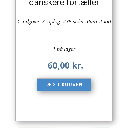
danskere fortæller
Arkitektur
1. udgave. 2. oplag. 238 sider. Pæn stand
Asien
Australien
1 på lager
Biografier / Erindringer
Børn / Unge
60,00
kr.
Børnebøger
LÆG I KURVEN​
Bryggerier
Computer / IT
Design
Drikkevare / Øl / Vin