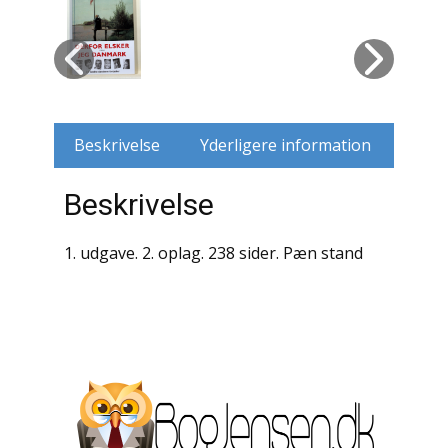
Husdyr
Jagt
Jernbaner
Beskrivelse
Yderligere information
Kirkehistorie / Religion
Beskrivelse
Krige / Slag
1. udgave. 2. oplag. 238 sider. Pæn stand
Krop / Sind
Kunst
Landbrug / Skovbrug
Litteraturhistorie
Lokalhistorie / Topografi