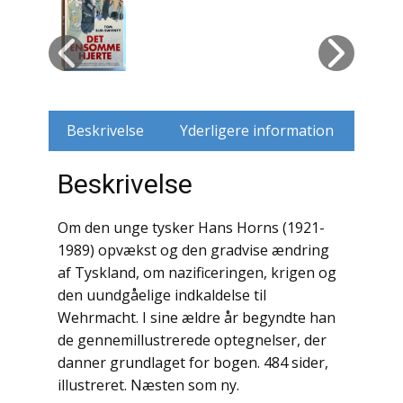
Husdyr
Jagt
Jernbaner
Beskrivelse
Yderligere information
Kirkehistorie / Religion
Beskrivelse
Krige / Slag
Om den unge tysker Hans Horns (1921-
Krop / Sind
1989) opvækst og den gradvise ændring
af Tyskland, om nazificeringen, krigen og
Kunst
den uundgåelige indkaldelse til
Wehrmacht. I sine ældre år begyndte han
Landbrug / Skovbrug
de gennemillustrerede optegnelser, der
Litteraturhistorie
danner grundlaget for bogen. 484 sider,
illustreret. Næsten som ny.
Lokalhistorie / Topografi