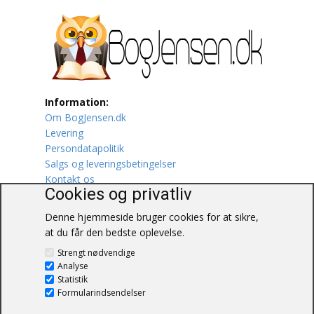
Lufttrafik / Fly
Lystfiskeri
Mad
Information:
Om BogJensen.dk
Musik
Levering
Persondatapolitik
Mytologi / Sagn / Sagaer
Salgs og leveringsbetingelser
Kontakt os
Naturen
Cookies og privatliv
Denne hjemmeside bruger cookies for at sikre,
Oldtidskundskab
at du får den bedste oplevelse.
BogJensen.dk
Ordbøger
Strengt nødvendige
Blåkærvej 25
Analyse
6052 Viuf
Statistik
Øvrige
Tlf.:
60703190
Formularindsendelser
E-mail:
antikvar@bogjensen.dk