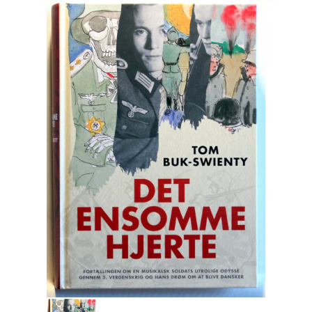
Engelsk
Erhverv
Europa
Fantasy / Sciencefiction
Filosofi
Håndarbejde
Håndværk
Historie
Hobby
Hus / Have