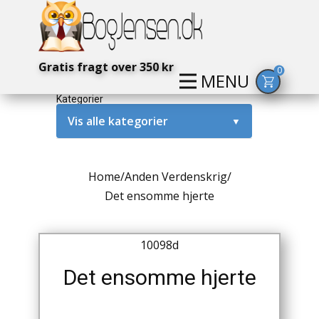
Gratis fragt over 350 kr
0
MENU
Kategorier
Vis alle kategorier
▼
Alternativ / Magi / Mystik
Home
/
Anden Verdenskrig
/
Amerika / USA
Det ensomme hjerte
Anden Verdenskrig
10098d
Antikke / Specielle Bøger
Det ensomme hjerte
Antikviteter
Arkæologi