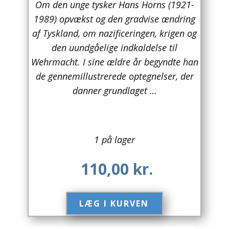
Om den unge tysker Hans Horns (1921-
1989) opvækst og den gradvise ændring
Arkitektur
af Tyskland, om nazificeringen, krigen og
Asien
den uundgåelige indkaldelse til
Wehrmacht. I sine ældre år begyndte han
Australien
de gennemillustrerede optegnelser, der
Biografier / Erindringer
danner grundlaget …
Børn / Unge
Børnebøger
1 på lager
Bryggerier
110,00
kr.
Computer / IT
LÆG I KURVEN​
Design
Drikkevare / Øl / Vin