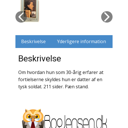
Husdyr
Jagt
Jernbaner
Beskrivelse
Yderligere information
Kirkehistorie / Religion
Beskrivelse
Krige / Slag
Om hvordan hun som 30-årig erfarer at
Krop / Sind
fortielserne skyldes hun er datter af en
tysk soldat. 211 sider. Pæn stand.
Kunst
Landbrug / Skovbrug
Litteraturhistorie
Lokalhistorie / Topografi