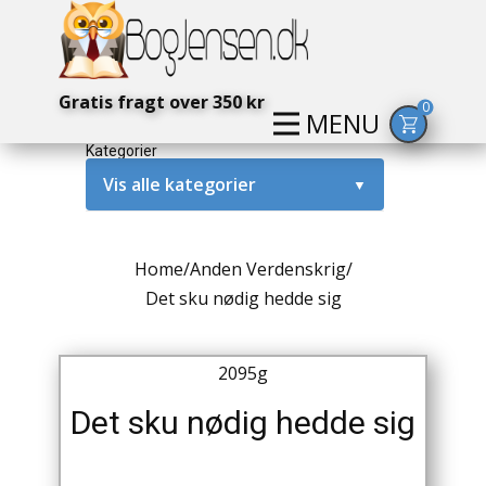
Gratis fragt over 350 kr
0
MENU
Kategorier
Vis alle kategorier
▼
Alternativ / Magi / Mystik
Home
/
Anden Verdenskrig
/
Amerika / USA
Det sku nødig hedde sig
Anden Verdenskrig
2095g
Antikke / Specielle Bøger
Det sku nødig hedde sig
Antikviteter
Arkæologi