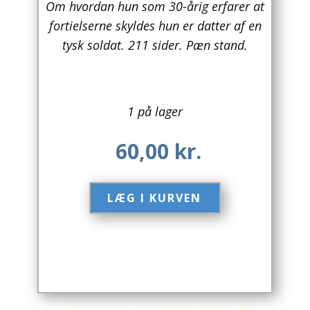
Om hvordan hun som 30-årig erfarer at
fortielserne skyldes hun er datter af en
Arkitektur
tysk soldat. 211 sider. Pæn stand.
Asien
Australien
1 på lager
Biografier / Erindringer
60,00
kr.
Børn / Unge
Børnebøger
LÆG I KURVEN​
Bryggerier
Computer / IT
Design
Drikkevare / Øl / Vin