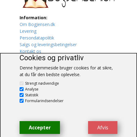
Lufttrafik / Fly
Information:
Om BogJensen.dk
Lystfiskeri
Levering
Persondatapolitik
Mad
Salgs og leveringsbetingelser
Kontakt os
Musik
Cookies og privatliv
Denne hjemmeside bruger cookies for at sikre,
Mytologi / Sagn / Sagaer
at du får den bedste oplevelse.
BogJensen.dk
Naturen
Strengt nødvendige
Blåkærvej 25
Analyse
6052 Viuf
Statistik
Oldtidskundskab
Tlf.:
60703190
Formularindsendelser
E-mail:
antikvar@bogjensen.dk
Ordbøger
CVR-nummer: 26306469
Øvrige
Accepter
Afvis
© BogJensen.dk – Alle rettigheder
forbeholdes.