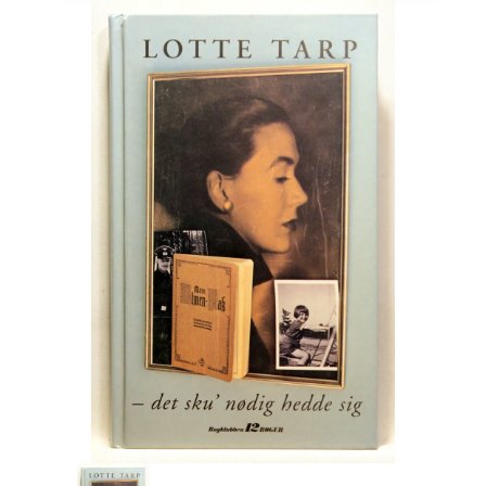
Engelsk
Erhverv
Europa
Fantasy / Sciencefiction
Filosofi
Håndarbejde
Håndværk
Historie
Hobby
Hus / Have