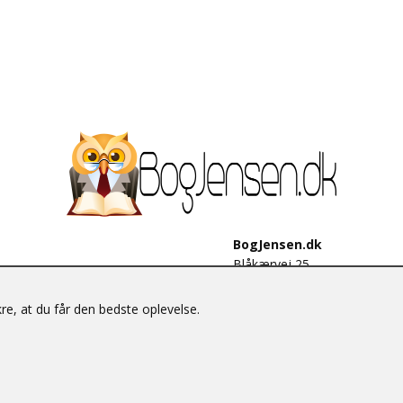
BogJensen.dk
Blåkærvej 25
6052 Viuf
Tlf.:
60703190
e, at du får den bedste oplevelse.
E-mail:
antikvar@bogjensen.
CVR-nummer: 26306469
© BogJensen.dk – Alle rettigheder forbeholdes.