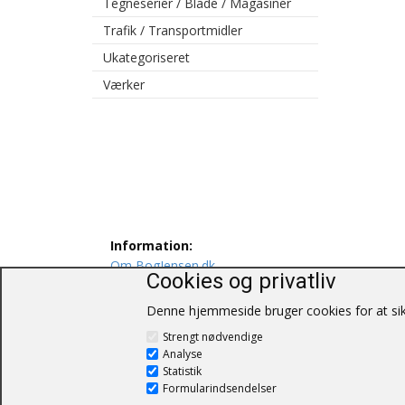
Tegneserier / Blade / Magasiner
Trafik / Transportmidler
Ukategoriseret
Værker
Information:
Om BogJensen.dk
Cookies og privatliv
Levering
Persondatapolitik
Denne hjemmeside bruger cookies for at sikr
Salgs og leveringsbetingelser
Strengt nødvendige
Kontakt os
Analyse
Statistik
Formularindsendelser