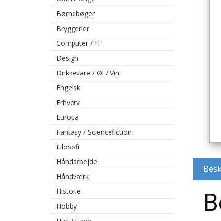
Børnebøger
Bryggerier
Computer / IT
Design
Drikkevare / Øl / Vin
Engelsk
Erhverv
Europa
Fantasy / Sciencefiction
Filosofi
Håndarbejde
Besk
Håndværk
Historie
B
Hobby
Hus / Have