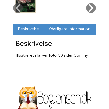
Husdyr
Jagt
Beskrivelse
Yderligere information
Jernbaner
Beskrivelse
Kirkehistorie / Religion
Krige / Slag
Illustreret i farver foto. 80 sider. Som ny.
Krop / Sind
Kunst
Landbrug / Skovbrug
Litteraturhistorie
Lokalhistorie / Topografi