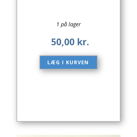
Arkitektur
1 på lager
Asien
50,00
kr.
Australien
Biografier / Erindringer
LÆG I KURVEN​
Børn / Unge
Børnebøger
Bryggerier
Computer / IT
Design
Drikkevare / Øl / Vin