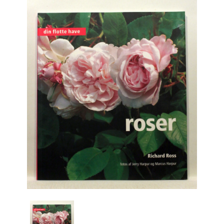
Engelsk
Erhverv
Europa
Fantasy / Sciencefiction
Filosofi
Håndarbejde
Håndværk
Historie
Hobby
Hus / Have