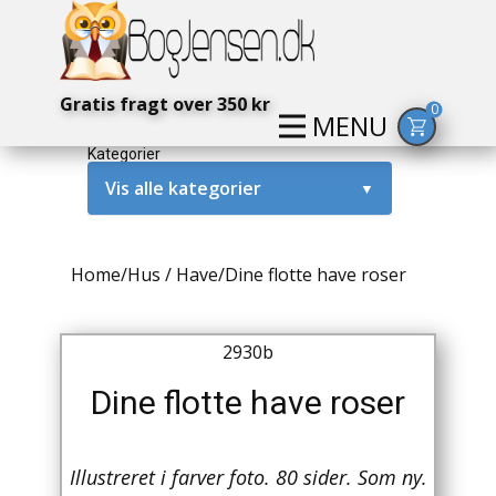
Gratis fragt over 350 kr
0
MENU
Kategorier
Vis alle kategorier
▼
Alternativ / Magi / Mystik
Home
/
Hus / Have
/
Dine flotte have roser
Amerika / USA
Anden Verdenskrig
2930b
Antikke / Specielle Bøger
Dine flotte have roser
Antikviteter
Illustreret i farver foto. 80 sider. Som ny.
Arkæologi