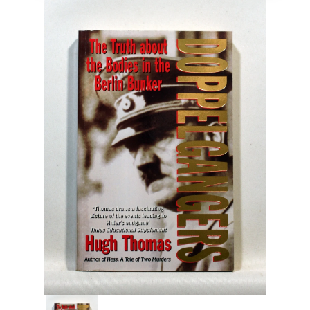
Engelsk
Erhverv
Europa
Fantasy / Sciencefiction
Filosofi
Håndarbejde
Håndværk
Historie
Hobby
Hus / Have