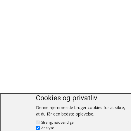
Polarlandene
Psykologi
Rejser / Geografi
Samfund / Politik
Sex / Samliv
Skønlitteratur
Slægtsforskning
Søfart / Navigation
Cookies og privatliv
Sport / Fritid
Denne hjemmeside bruger cookies for at sikre,
at du får den bedste oplevelse.
Sund / Sygdom
Strengt nødvendige
Analyse