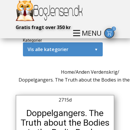
Gratis fragt over 350 kr
0
MENU
Kategorier
Vis alle kategorier
▼
Alternativ / Magi / Mystik
Home
/
Anden Verdenskrig
/
Amerika / USA
Doppelgangers. The Truth about the Bodies in the
Anden Verdenskrig
2715d
Antikke / Specielle Bøger
Doppelgangers. The
Antikviteter
Truth about the Bodies
Arkæologi