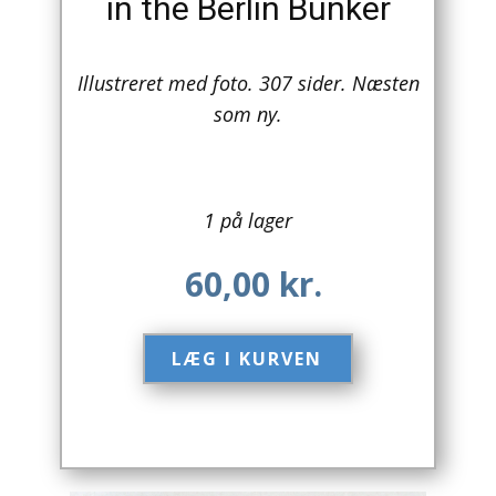
in the Berlin Bunker
Arkitektur
Illustreret med foto. 307 sider. Næsten
Asien
som ny.
Australien
Biografier / Erindringer
1 på lager
Børn / Unge
60,00
kr.
Børnebøger
Bryggerier
LÆG I KURVEN​
Computer / IT
Design
Drikkevare / Øl / Vin