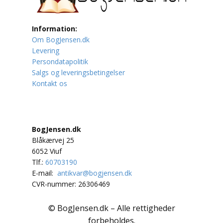
Lufttrafik / Fly
Information:
Om BogJensen.dk
Lystfiskeri
Levering
Persondatapolitik
Mad
Salgs og leveringsbetingelser
Kontakt os
Musik
Mytologi / Sagn / Sagaer
BogJensen.dk
Naturen
Blåkærvej 25
6052 Viuf
Oldtidskundskab
Tlf.:
60703190
E-mail:
antikvar@bogjensen.dk
Ordbøger
CVR-nummer: 26306469
Øvrige
© BogJensen.dk – Alle rettigheder
forbeholdes.