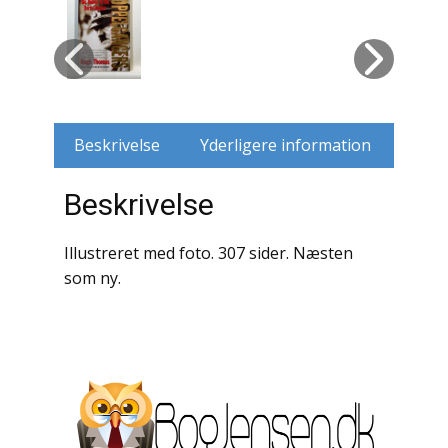
Husdyr
Jagt
Jernbaner
Beskrivelse
Yderligere information
Kirkehistorie / Religion
Beskrivelse
Krige / Slag
Illustreret med foto. 307 sider. Næsten
Krop / Sind
som ny.
Kunst
Landbrug / Skovbrug
Litteraturhistorie
Lokalhistorie / Topografi