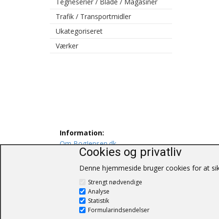
Tegneserier / Blade / Magasiner
Trafik / Transportmidler
Ukategoriseret
Værker
Information:
Om BogJensen.dk
Cookies og privatliv
Levering
Persondatapolitik
Denne hjemmeside bruger cookies for at sikr
Salgs og leveringsbetingelser
Strengt nødvendige
Kontakt os
Analyse
Statistik
Formularindsendelser