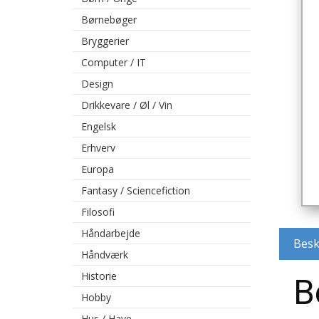
Børnebøger
Bryggerier
Computer / IT
Design
Drikkevare / Øl / Vin
Engelsk
Erhverv
Europa
Fantasy / Sciencefiction
Filosofi
Håndarbejde
Besk
Håndværk
Historie
B
Hobby
Hus / Have