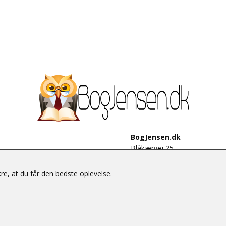
BogJensen.dk
Blåkærvej 25
6052 Viuf
Tlf.:
60703190
e, at du får den bedste oplevelse.
E-mail:
antikvar@bogjensen.
CVR-nummer: 26306469
© BogJensen.dk – Alle rettigheder forbeholdes.