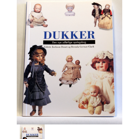
Engelsk
Erhverv
Europa
Fantasy / Sciencefiction
Filosofi
Håndarbejde
Håndværk
Historie
Hobby
Hus / Have