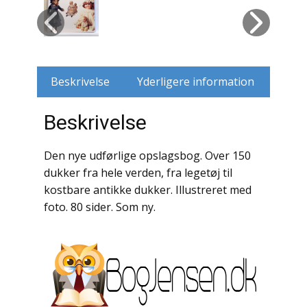
Husdyr
Jagt
Beskrivelse
Yderligere information
Jernbaner
Beskrivelse
Kirkehistorie / Religion
Krige / Slag
Den nye udførlige opslagsbog. Over 150
dukker fra hele verden, fra legetøj til
Krop / Sind
kostbare antikke dukker. Illustreret med
foto. 80 sider. Som ny.
Kunst
Landbrug / Skovbrug
Litteraturhistorie
Lokalhistorie / Topografi