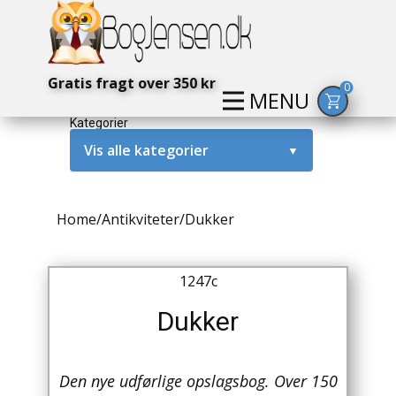
Gratis fragt over 350 kr
0
MENU
Kategorier
Vis alle kategorier
▼
Alternativ / Magi / Mystik
Home
/
Antikviteter
/
Dukker
Amerika / USA
Anden Verdenskrig
1247c
Antikke / Specielle Bøger
Dukker
Antikviteter
Den nye udførlige opslagsbog. Over 150
Arkæologi