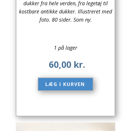
dukker fra hele verden, fra legetøj til
kostbare antikke dukker. Illustreret med
Arkitektur
foto. 80 sider. Som ny.
Asien
Australien
1 på lager
Biografier / Erindringer
60,00
kr.
Børn / Unge
Børnebøger
LÆG I KURVEN​
Bryggerier
Computer / IT
Design
Drikkevare / Øl / Vin