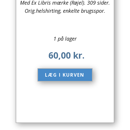
Med Ex Libris mærke (Røjel). 309 sider.
Orig.helshirting, enkelte brugsspor.
Arkitektur
Asien
Australien
1 på lager
Biografier / Erindringer
60,00
kr.
Børn / Unge
LÆG I KURVEN​
Børnebøger
Bryggerier
Computer / IT
Design
Drikkevare / Øl / Vin