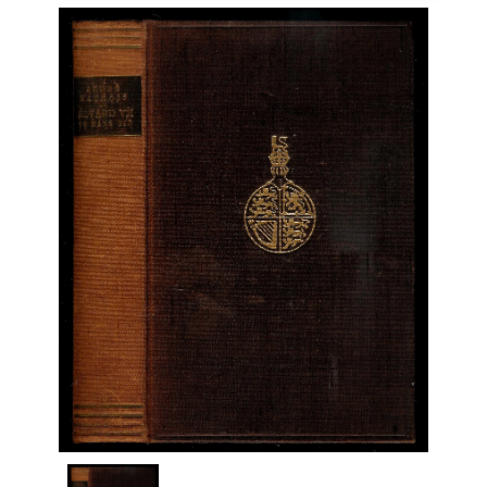
Engelsk
Erhverv
Europa
Fantasy / Sciencefiction
Filosofi
Håndarbejde
Håndværk
Historie
Hobby
Hus / Have