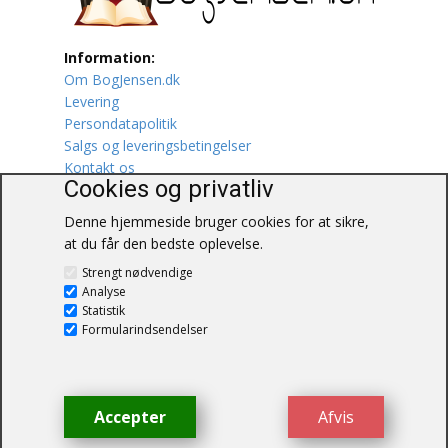
Lufttrafik / Fly
Information:
Om BogJensen.dk
Lystfiskeri
Levering
Persondatapolitik
Mad
Salgs og leveringsbetingelser
Kontakt os
Musik
Cookies og privatliv
Denne hjemmeside bruger cookies for at sikre,
Mytologi / Sagn / Sagaer
at du får den bedste oplevelse.
BogJensen.dk
Naturen
Strengt nødvendige
Blåkærvej 25
Analyse
6052 Viuf
Statistik
Oldtidskundskab
Tlf.:
60703190
Formularindsendelser
E-mail:
antikvar@bogjensen.dk
Ordbøger
CVR-nummer: 26306469
Øvrige
Accepter
Afvis
© BogJensen.dk – Alle rettigheder
forbeholdes.