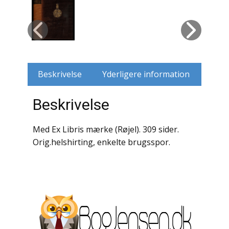
Husdyr
Jagt
Jernbaner
Beskrivelse
Yderligere information
Kirkehistorie / Religion
Beskrivelse
Krige / Slag
Med Ex Libris mærke (Røjel). 309 sider.
Krop / Sind
Orig.helshirting, enkelte brugsspor.
Kunst
Landbrug / Skovbrug
Litteraturhistorie
Lokalhistorie / Topografi