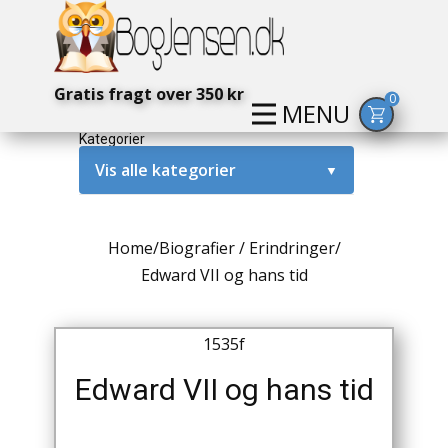
Gratis fragt over 350 kr
0
MENU
Kategorier
Vis alle kategorier
▼
Alternativ / Magi / Mystik
Home
/
Biografier / Erindringer
/
Amerika / USA
Edward VII og hans tid
Anden Verdenskrig
1535f
Antikke / Specielle Bøger
Edward VII og hans tid
Antikviteter
Arkæologi