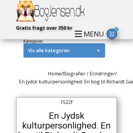
Gratis fragt over 350 kr
0
MENU
Kategorier
Vis alle kategorier
▼
Alternativ / Magi / Mystik
Home
/
Biografier / Erindringer
/
Amerika / USA
En Jydsk kulturpersonlighed. En bog til Richardt G
Anden Verdenskrig
1522f
Antikke / Specielle Bøger
En Jydsk
Antikviteter
kulturpersonlighed. En
Arkæologi