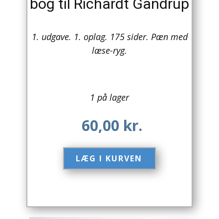
bog til Richardt Gandrup
Arkitektur
1. udgave. 1. oplag. 175 sider. Pæn med
Asien
læse-ryg.
Australien
Biografier / Erindringer
1 på lager
Børn / Unge
60,00
kr.
Børnebøger
Bryggerier
LÆG I KURVEN​
Computer / IT
Design
Drikkevare / Øl / Vin