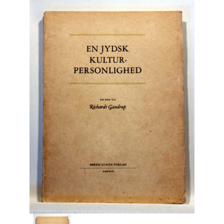
Engelsk
Erhverv
Europa
Fantasy / Sciencefiction
Filosofi
Håndarbejde
Håndværk
Historie
Hobby
Hus / Have