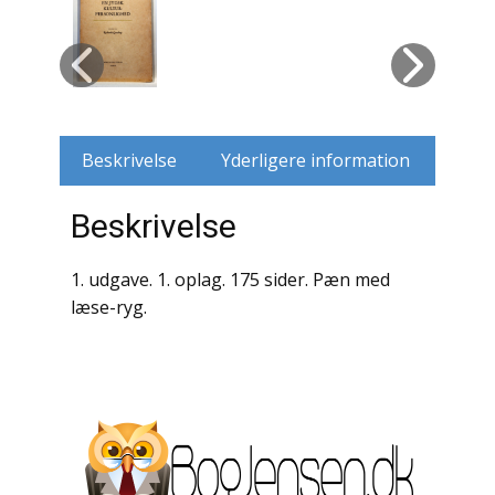
Husdyr
Jagt
Jernbaner
Beskrivelse
Yderligere information
Kirkehistorie / Religion
Beskrivelse
Krige / Slag
1. udgave. 1. oplag. 175 sider. Pæn med
Krop / Sind
læse-ryg.
Kunst
Landbrug / Skovbrug
Litteraturhistorie
Lokalhistorie / Topografi