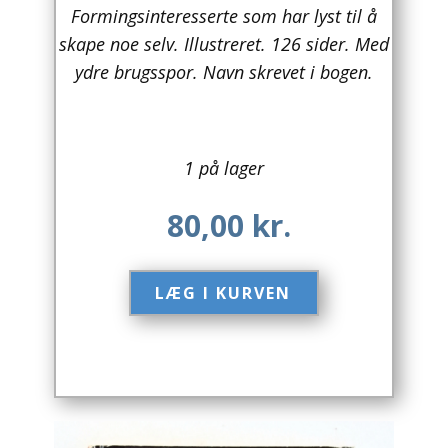
Formingsinteresserte som har lyst til å
Arkitektur
skape noe selv. Illustreret. 126 sider. Med
ydre brugsspor. Navn skrevet i bogen.
Asien
Australien
1 på lager
Biografier / Erindringer
80,00
kr.
Børn / Unge
Børnebøger
LÆG I KURVEN​
Bryggerier
Computer / IT
Design
Drikkevare / Øl / Vin