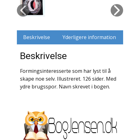
Husdyr
Jagt
Beskrivelse
Yderligere information
Jernbaner
Beskrivelse
Kirkehistorie / Religion
Krige / Slag
Formingsinteresserte som har lyst til å
skape noe selv. Illustreret. 126 sider. Med
Krop / Sind
ydre brugsspor. Navn skrevet i bogen.
Kunst
Landbrug / Skovbrug
Litteraturhistorie
Lokalhistorie / Topografi