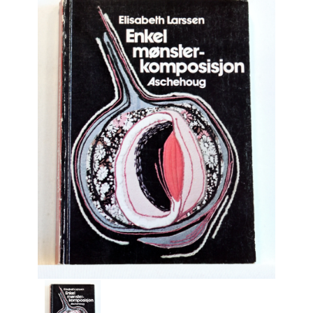
Engelsk
Erhverv
Europa
Fantasy / Sciencefiction
Filosofi
Håndarbejde
Håndværk
Historie
Hobby
Hus / Have