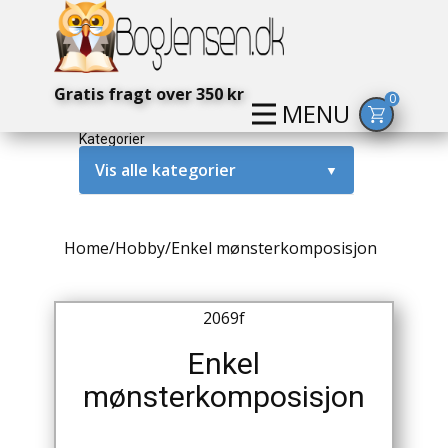
Gratis fragt over 350 kr
0
MENU
Kategorier
Vis alle kategorier
▼
Alternativ / Magi / Mystik
Home
/
Hobby
/
Enkel mønsterkomposisjon
Amerika / USA
Anden Verdenskrig
2069f
Antikke / Specielle Bøger
Enkel
mønsterkomposisjon
Antikviteter
Arkæologi