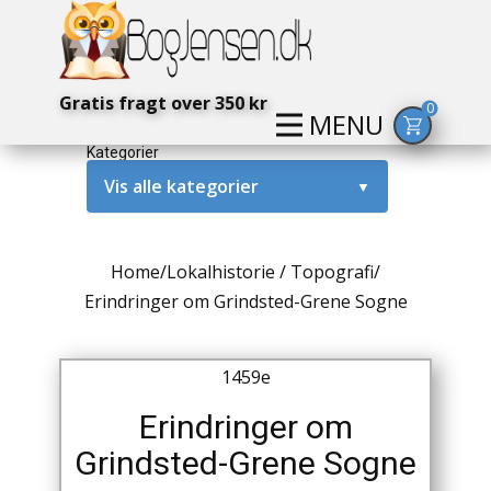
Gratis fragt over 350 kr
0
MENU
Kategorier
Vis alle kategorier
▼
Alternativ / Magi / Mystik
Home
/
Lokalhistorie / Topografi
/
Amerika / USA
Erindringer om Grindsted-Grene Sogne
Anden Verdenskrig
1459e
Antikke / Specielle Bøger
Erindringer om
Antikviteter
Grindsted-Grene Sogne
Arkæologi