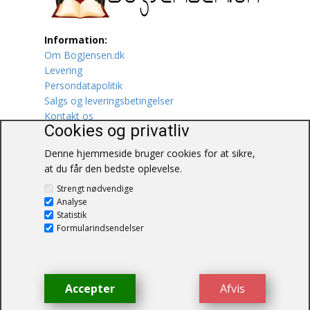
Lufttrafik / Fly
Information:
Om BogJensen.dk
Lystfiskeri
Levering
Persondatapolitik
Mad
Salgs og leveringsbetingelser
Kontakt os
Musik
Cookies og privatliv
Denne hjemmeside bruger cookies for at sikre,
Mytologi / Sagn / Sagaer
at du får den bedste oplevelse.
BogJensen.dk
Naturen
Strengt nødvendige
Blåkærvej 25
Analyse
6052 Viuf
Statistik
Oldtidskundskab
Tlf.:
60703190
Formularindsendelser
E-mail:
antikvar@bogjensen.dk
Ordbøger
CVR-nummer: 26306469
Øvrige
Accepter
Afvis
© BogJensen.dk – Alle rettigheder
forbeholdes.