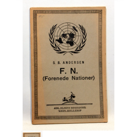
Engelsk
Erhverv
Europa
Fantasy / Sciencefiction
Filosofi
Håndarbejde
Håndværk
Historie
Hobby
Hus / Have