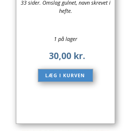
33 sider. Omslag gulnet, navn skrevet i
hefte.
Arkitektur
Asien
Australien
1 på lager
Biografier / Erindringer
30,00
kr.
Børn / Unge
LÆG I KURVEN​
Børnebøger
Bryggerier
Computer / IT
Design
Drikkevare / Øl / Vin