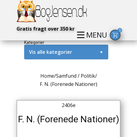
Gratis fragt over 350 kr
0
MENU
Kategorier
Vis alle kategorier
▼
Alternativ / Magi / Mystik
Home
/
Samfund / Politik
/
Amerika / USA
F. N. (Forenede Nationer)
Anden Verdenskrig
2406e
Antikke / Specielle Bøger
F. N. (Forenede Nationer)
Antikviteter
Arkæologi