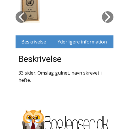
Husdyr
Jagt
Jernbaner
Beskrivelse
Yderligere information
Kirkehistorie / Religion
Beskrivelse
Krige / Slag
33 sider. Omslag gulnet, navn skrevet i
Krop / Sind
hefte.
Kunst
Landbrug / Skovbrug
Litteraturhistorie
Lokalhistorie / Topografi