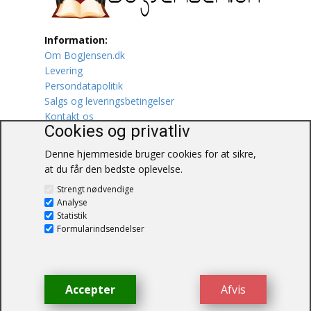
Lufttrafik / Fly
Information:
Om BogJensen.dk
Lystfiskeri
Levering
Persondatapolitik
Mad
Salgs og leveringsbetingelser
Kontakt os
Musik
Cookies og privatliv
Denne hjemmeside bruger cookies for at sikre,
Mytologi / Sagn / Sagaer
at du får den bedste oplevelse.
BogJensen.dk
Naturen
Strengt nødvendige
Blåkærvej 25
Analyse
6052 Viuf
Statistik
Oldtidskundskab
Tlf.:
60703190
Formularindsendelser
E-mail:
antikvar@bogjensen.dk
Ordbøger
CVR-nummer: 26306469
Øvrige
Accepter
Afvis
© BogJensen.dk – Alle rettigheder
forbeholdes.