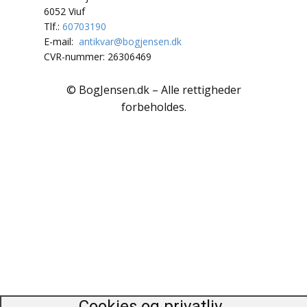
Polarlandene
6052 Viuf
Tlf.:
60703190
Psykologi
E-mail:
antikvar@bogjensen.dk
CVR-nummer: 26306469
Rejser / Geografi
© BogJensen.dk – Alle rettigheder
Samfund / Politik
forbeholdes.
Sex / Samliv
Skønlitteratur
Slægtsforskning
Søfart / Navigation
Sport / Fritid
Sund / Sygdom
Cookies og privatliv