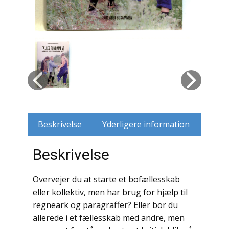
Husdyr
Jagt
Jernbaner
Kirkehistorie / Religion
Krige / Slag
Beskrivelse
Yderligere information
Krop / Sind
Beskrivelse
Kunst
Overvejer du at starte et bofællesskab
Landbrug / Skovbrug
eller kollektiv, men har brug for hjælp til
regneark og paragraffer? Eller bor du
Litteraturhistorie
allerede i et fællesskab med andre, men
Lokalhistorie / Topografi