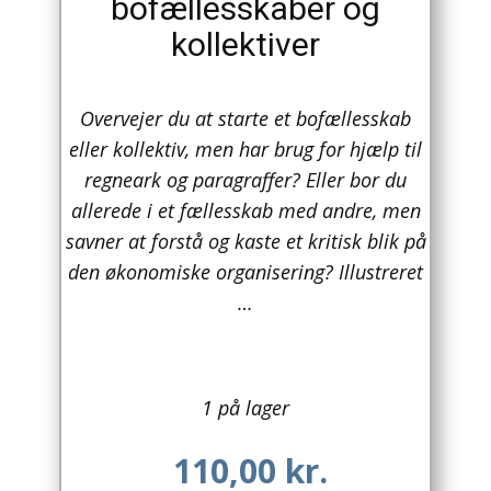
bofællesskaber og
kollektiver
Arkitektur
Asien
Overvejer du at starte et bofællesskab
Australien
eller kollektiv, men har brug for hjælp til
regneark og paragraffer? Eller bor du
Biografier / Erindringer
allerede i et fællesskab med andre, men
Børn / Unge
savner at forstå og kaste et kritisk blik på
den økonomiske organisering? Illustreret
Børnebøger
…
Bryggerier
Computer / IT
1 på lager
Design
110,00
kr.
Drikkevare / Øl / Vin