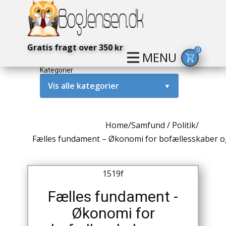
Gratis fragt over 350 kr
0
MENU
Kategorier
Vis alle kategorier
▼
Alternativ / Magi / Mystik
Home
/
Samfund / Politik
/
Amerika / USA
Fælles fundament – Økonomi for bofællesskaber og
Anden Verdenskrig
1519f
Antikke / Specielle Bøger
Fælles fundament -
Antikviteter
Økonomi for
Arkæologi