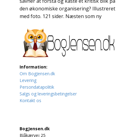
savner at forstå og kaste et kritisk blik på
den økonomiske organisering? Illustreret
Lufttrafik / Fly
med foto. 121 sider. Næsten som ny
Lystfiskeri
Mad
Musik
Information:
Mytologi / Sagn / Sagaer
Om BogJensen.dk
Levering
Naturen
Persondatapolitik
Salgs og leveringsbetingelser
Oldtidskundskab
Kontakt os
Ordbøger
Øvrige
BogJensen.dk
Blåkærvej 25