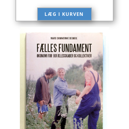
Engelsk
LÆG I KURVEN​
Erhverv
Europa
Fantasy / Sciencefiction
Filosofi
Håndarbejde
Håndværk
Historie
Hobby
Hus / Have