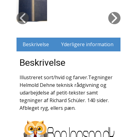
Husdyr
Jagt
Jernbaner
Beskrivelse
Yderligere information
Kirkehistorie / Religion
Beskrivelse
Krige / Slag
Illustreret sort/hvid og farver.Tegninger
Krop / Sind
Helmold Dehne teknisk rådgivning og
udarbejdelse af petit-tekster samt
Kunst
tegninger af Richard Schüler. 140 sider.
Afbleget ryg, ellers pæn.
Landbrug / Skovbrug
Litteraturhistorie
Lokalhistorie / Topografi