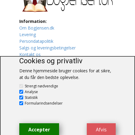
Lufttrafik / Fly
Information:
Lystfiskeri
Om BogJensen.dk
Levering
Mad
Persondatapolitik
Salgs og leveringsbetingelser
Musik
Kontakt os
Cookies og privatliv
Mytologi / Sagn / Sagaer
Denne hjemmeside bruger cookies for at sikre,
at du får den bedste oplevelse.
Naturen
BogJensen.dk
Strengt nødvendige
Blåkærvej 25
Analyse
Oldtidskundskab
6052 Viuf
Statistik
Tlf.:
60703190
Formularindsendelser
Ordbøger
E-mail:
antikvar@bogjensen.dk
CVR-nummer: 26306469
Øvrige
Accepter
Afvis
© BogJensen.dk – Alle rettigheder