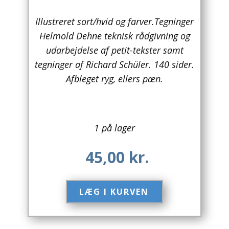
Arkitektur
Illustreret sort/hvid og farver.Tegninger
Helmold Dehne teknisk rådgivning og
Asien
udarbejdelse af petit-tekster samt
tegninger af Richard Schüler. 140 sider.
Australien
Afbleget ryg, ellers pæn.
Biografier / Erindringer
Børn / Unge
1 på lager
Børnebøger
45,00
kr.
Bryggerier
Computer / IT
LÆG I KURVEN​
Design
Drikkevare / Øl / Vin