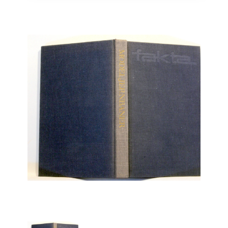
Engelsk
Erhverv
Europa
Fantasy / Sciencefiction
Filosofi
Håndarbejde
Håndværk
Historie
Hobby
Hus / Have