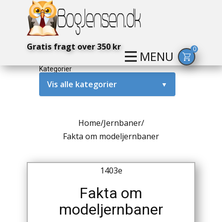
Gratis fragt over 350 kr
0
MENU
Kategorier
Vis alle kategorier
▼
Alternativ / Magi / Mystik
Home
/
Jernbaner
/
Amerika / USA
Fakta om modeljernbaner
Anden Verdenskrig
1403e
Antikke / Specielle Bøger
Fakta om
Antikviteter
modeljernbaner
Arkæologi