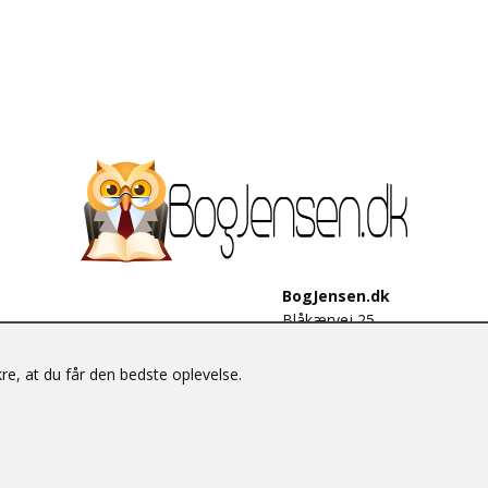
BogJensen.dk
Blåkærvej 25
6052 Viuf
Tlf.:
60703190
e, at du får den bedste oplevelse.
E-mail:
antikvar@bogjensen.
CVR-nummer: 26306469
© BogJensen.dk – Alle rettigheder forbeholdes.