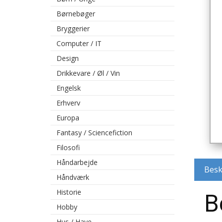
Børnebøger
Bryggerier
Computer / IT
Design
Drikkevare / Øl / Vin
Engelsk
Erhverv
Europa
Fantasy / Sciencefiction
Filosofi
Håndarbejde
Besk
Håndværk
Historie
B
Hobby
Hus / Have