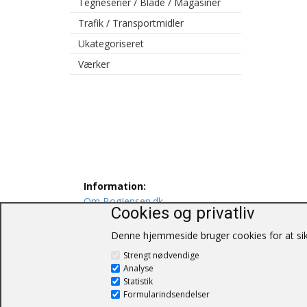
Tegneserier / Blade / Magasiner
Trafik / Transportmidler
Ukategoriseret
Værker
Information:
Om BogJensen.dk
Cookies og privatliv
Levering
Persondatapolitik
Denne hjemmeside bruger cookies for at sikr
Salgs og leveringsbetingelser
Strengt nødvendige
Kontakt os
Analyse
Statistik
Formularindsendelser