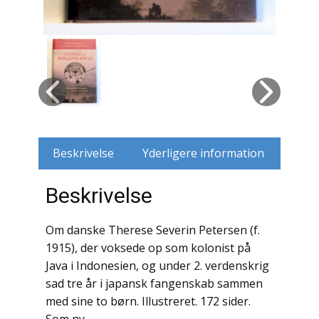
Husdyr
Jagt
Jernbaner
Kirkehistorie / Religion
Beskrivelse
Yderligere information
Krige / Slag
Krop / Sind
Beskrivelse
Kunst
Om danske Therese Severin Petersen (f.
1915), der voksede op som kolonist på
Landbrug / Skovbrug
Java i Indonesien, og under 2. verdenskrig
sad tre år i japansk fangenskab sammen
Litteraturhistorie
med sine to børn. Illustreret. 172 sider.
Lokalhistorie / Topografi