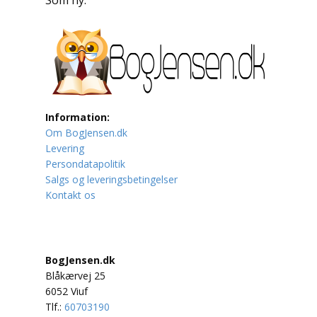
Som ny.
Lufttrafik / Fly
Lystfiskeri
Mad
Information:
Musik
Om BogJensen.dk
Levering
Mytologi / Sagn / Sagaer
Persondatapolitik
Salgs og leveringsbetingelser
Naturen
Kontakt os
Oldtidskundskab
Ordbøger
BogJensen.dk
Blåkærvej 25
Øvrige
6052 Viuf
Tlf.:
60703190