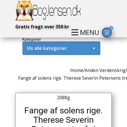
Gratis fragt over 350 kr
0
MENU
Kategorier
Vis alle kategorier
▼
Alternativ / Magi / Mystik
Home
/
Anden Verdenskrig
Amerika / USA
Fange af solens rige. Therese Severin Petersens tre
Anden Verdenskrig
2088g
Antikke / Specielle Bøger
Fange af solens rige.
Antikviteter
Therese Severin
Arkæologi