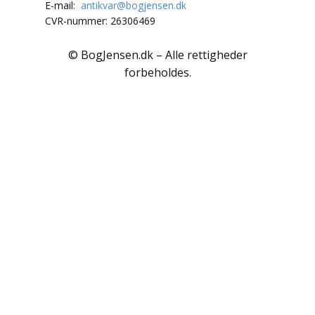
Polarlandene
E-mail:
antikvar@bogjensen.dk
CVR-nummer: 26306469
Psykologi
© BogJensen.dk – Alle rettigheder
Rejser / Geografi
forbeholdes.
Samfund / Politik
Sex / Samliv
Skønlitteratur
Slægtsforskning
Søfart / Navigation
Sport / Fritid
Sund / Sygdom