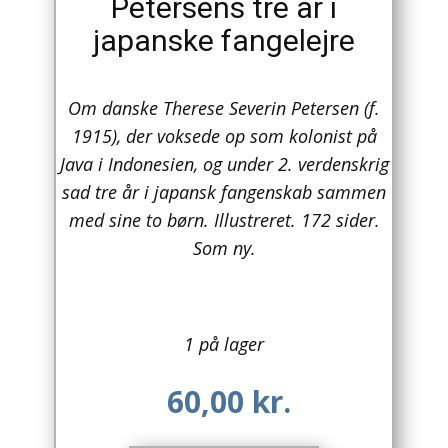
Petersens tre år i
japanske fangelejre
Arkitektur
Asien
Om danske Therese Severin Petersen (f.
Australien
1915), der voksede op som kolonist på
Java i Indonesien, og under 2. verdenskrig
Biografier / Erindringer
sad tre år i japansk fangenskab sammen
Børn / Unge
med sine to børn. Illustreret. 172 sider.
Som ny.
Børnebøger
Bryggerier
1 på lager
Computer / IT
60,00
kr.
Design
Drikkevare / Øl / Vin