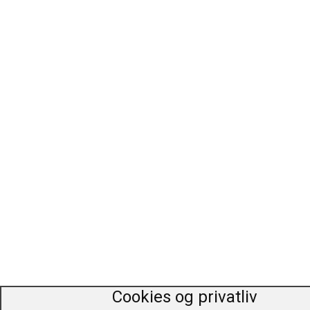
Tegneserier / Blade / Magasiner
Trafik / Transportmidler
Ukategoriseret
Værker
Cookies og privatliv