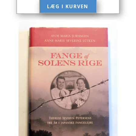
LÆG I KURVEN​
Engelsk
Erhverv
Europa
Fantasy / Sciencefiction
Filosofi
Håndarbejde
Håndværk
Historie
Hobby
Hus / Have