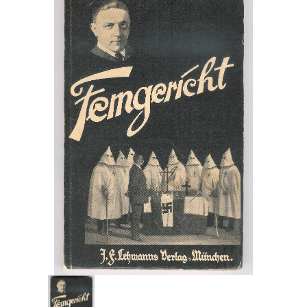
Engelsk
Erhverv
Europa
Fantasy / Sciencefiction
Filosofi
Håndarbejde
Håndværk
Historie
Hobby
Hus / Have