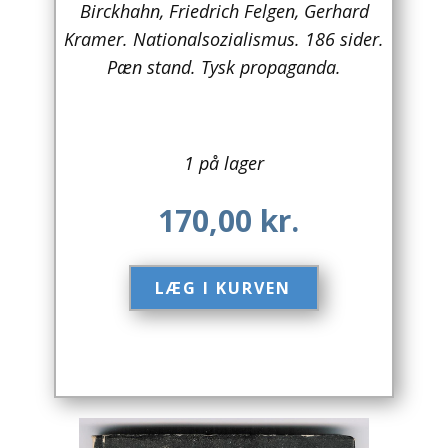
Birckhahn, Friedrich Felgen, Gerhard
Kramer. Nationalsozialismus. 186 sider.
Arkitektur
Pæn stand. Tysk propaganda.
Asien
Australien
1 på lager
Biografier / Erindringer
170,00
kr.
Børn / Unge
Børnebøger
LÆG I KURVEN​
Bryggerier
Computer / IT
Design
Drikkevare / Øl / Vin