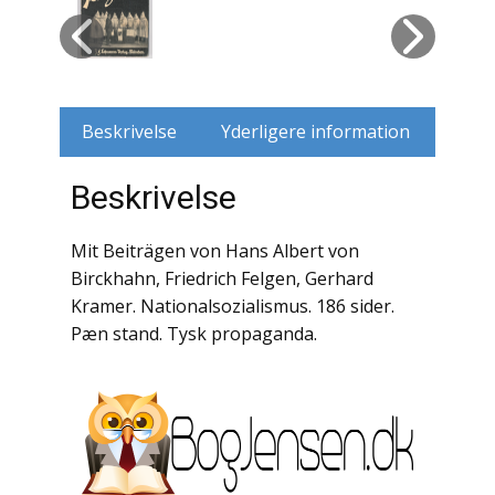
Husdyr
Jagt
Beskrivelse
Yderligere information
Jernbaner
Beskrivelse
Kirkehistorie / Religion
Krige / Slag
Mit Beiträgen von Hans Albert von
Birckhahn, Friedrich Felgen, Gerhard
Krop / Sind
Kramer. Nationalsozialismus. 186 sider.
Pæn stand. Tysk propaganda.
Kunst
Landbrug / Skovbrug
Litteraturhistorie
Lokalhistorie / Topografi