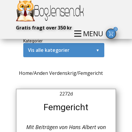
Gratis fragt over 350 kr
0
MENU
Kategorier
Vis alle kategorier
▼
Alternativ / Magi / Mystik
Home
/
Anden Verdenskrig
/
Femgericht
Amerika / USA
Anden Verdenskrig
2272d
Antikke / Specielle Bøger
Femgericht
Antikviteter
Mit Beiträgen von Hans Albert von
Arkæologi