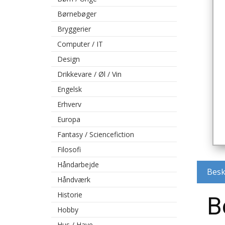
Børnebøger
Bryggerier
Computer / IT
Design
Drikkevare / Øl / Vin
Engelsk
Erhverv
Europa
Fantasy / Sciencefiction
Filosofi
Håndarbejde
Besk
Håndværk
Historie
B
Hobby
Hus / Have