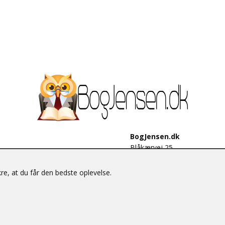
BogJensen.dk
Blåkærvej 25
6052 Viuf
Tlf.:
60703190
e, at du får den bedste oplevelse.
E-mail:
antikvar@bogjensen.
CVR-nummer: 26306469
© BogJensen.dk – Alle rettigheder forbeholdes.