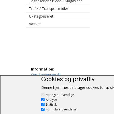
Tegneserier / Blade / Magasiner
Trafik / Transportmidler
Ukategoriseret
Værker
Information:
Om BogJensen.dk
Cookies og privatliv
Levering
Persondatapolitik
Denne hjemmeside bruger cookies for at sikr
Salgs og leveringsbetingelser
Strengt nødvendige
Kontakt os
Analyse
Statistik
Formularindsendelser