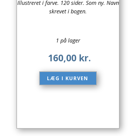
Illustreret i farve. 120 sider. Som ny. Navn
skrevet i bogen.
Arkitektur
Asien
Australien
1 på lager
Biografier / Erindringer
160,00
kr.
Børn / Unge
LÆG I KURVEN​
Børnebøger
Bryggerier
Computer / IT
Design
Drikkevare / Øl / Vin