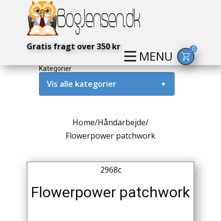
Gratis fragt over 350 kr
0
MENU
Kategorier
Vis alle kategorier
▼
Alternativ / Magi / Mystik
Home
/
Håndarbejde
/
Amerika / USA
Flowerpower patchwork
Anden Verdenskrig
2968c
Antikke / Specielle Bøger
Flowerpower patchwork
Antikviteter
Arkæologi