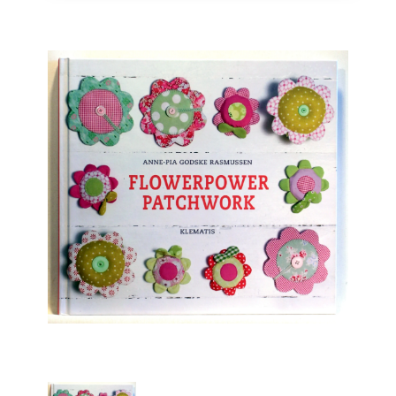
Engelsk
Erhverv
Europa
Fantasy / Sciencefiction
Filosofi
Håndarbejde
Håndværk
Historie
Hobby
Hus / Have