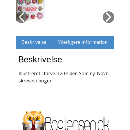
Husdyr
Jagt
Jernbaner
Beskrivelse
Yderligere information
Kirkehistorie / Religion
Beskrivelse
Krige / Slag
Illustreret i farve. 120 sider. Som ny. Navn
Krop / Sind
skrevet i bogen.
Kunst
Landbrug / Skovbrug
Litteraturhistorie
Lokalhistorie / Topografi