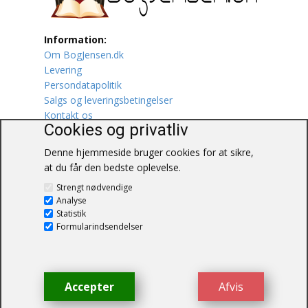
Lufttrafik / Fly
Information:
Om BogJensen.dk
Lystfiskeri
Levering
Persondatapolitik
Mad
Salgs og leveringsbetingelser
Kontakt os
Musik
Cookies og privatliv
Denne hjemmeside bruger cookies for at sikre,
Mytologi / Sagn / Sagaer
at du får den bedste oplevelse.
BogJensen.dk
Naturen
Strengt nødvendige
Blåkærvej 25
Analyse
6052 Viuf
Statistik
Oldtidskundskab
Tlf.:
60703190
Formularindsendelser
E-mail:
antikvar@bogjensen.dk
Ordbøger
CVR-nummer: 26306469
Øvrige
Accepter
Afvis
© BogJensen.dk – Alle rettigheder
forbeholdes.