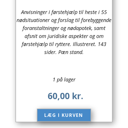
Arkitektur
Anvisninger i førstehjælp til heste i 55
nødsituationer og forslag til forebyggende
Asien
foranstaltninger og nødapotek, samt
afsnit om juridiske aspekter og om
Australien
førstehjælp til ryttere. Illustreret. 143
Biografier / Erindringer
sider. Pæn stand.
Børn / Unge
Børnebøger
1 på lager
Bryggerier
60,00
kr.
Computer / IT
Design
LÆG I KURVEN​
Drikkevare / Øl / Vin