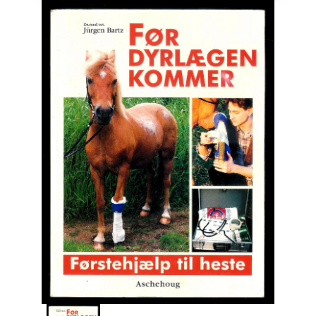
Engelsk
Erhverv
Europa
Fantasy / Sciencefiction
Filosofi
Håndarbejde
Håndværk
Historie
Hobby
Hus / Have