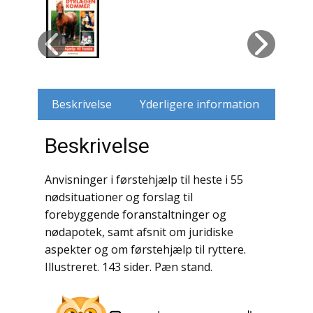
Husdyr
Jagt
Jernbaner
Beskrivelse
Yderligere information
Kirkehistorie / Religion
Beskrivelse
Krige / Slag
Anvisninger i førstehjælp til heste i 55
Krop / Sind
nødsituationer og forslag til
forebyggende foranstaltninger og
Kunst
nødapotek, samt afsnit om juridiske
aspekter og om førstehjælp til ryttere.
Landbrug / Skovbrug
Illustreret. 143 sider. Pæn stand.
Litteraturhistorie
Lokalhistorie / Topografi