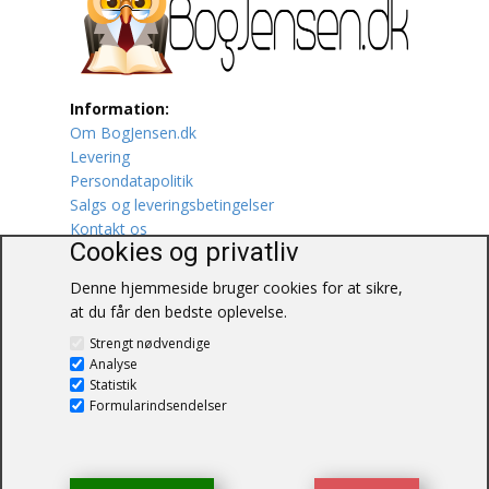
Lufttrafik / Fly
Lystfiskeri
Information:
Om BogJensen.dk
Mad
Levering
Persondatapolitik
Musik
Salgs og leveringsbetingelser
Kontakt os
Mytologi / Sagn / Sagaer
Cookies og privatliv
Denne hjemmeside bruger cookies for at sikre,
Naturen
at du får den bedste oplevelse.
BogJensen.dk
Oldtidskundskab
Strengt nødvendige
Blåkærvej 25
Analyse
6052 Viuf
Statistik
Ordbøger
Tlf.:
60703190
Formularindsendelser
E-mail:
antikvar@bogjensen.dk
Øvrige
CVR-nummer: 26306469