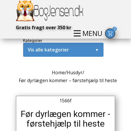
Gratis fragt over 350 kr
0
MENU
Kategorier
Vis alle kategorier
▼
Alternativ / Magi / Mystik
Home
/
Husdyr
/
Amerika / USA
Før dyrlægen kommer – førstehjælp til heste
Anden Verdenskrig
1566f
Antikke / Specielle Bøger
Før dyrlægen kommer -
Antikviteter
førstehjælp til heste
Arkæologi