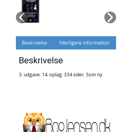
Husdyr
Jagt
Jernbaner
Beskrivelse
Yderligere information
Kirkehistorie / Religion
Beskrivelse
Krige / Slag
3. udgave. 14. oplag. 334 sider. Som ny
Krop / Sind
Kunst
Landbrug / Skovbrug
Litteraturhistorie
Lokalhistorie / Topografi