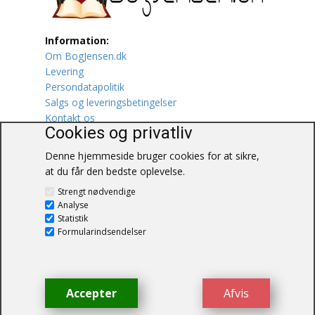
Lufttrafik / Fly
Information:
Om BogJensen.dk
Lystfiskeri
Levering
Persondatapolitik
Mad
Salgs og leveringsbetingelser
Kontakt os
Musik
Cookies og privatliv
Denne hjemmeside bruger cookies for at sikre,
Mytologi / Sagn / Sagaer
at du får den bedste oplevelse.
BogJensen.dk
Naturen
Strengt nødvendige
Blåkærvej 25
Analyse
6052 Viuf
Statistik
Oldtidskundskab
Tlf.:
60703190
Formularindsendelser
E-mail:
antikvar@bogjensen.dk
Ordbøger
CVR-nummer: 26306469
Øvrige
Accepter
Afvis
© BogJensen.dk – Alle rettigheder
forbeholdes.