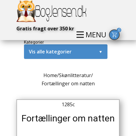
Gratis fragt over 350 kr
0
MENU
Kategorier
Vis alle kategorier
▼
Alternativ / Magi / Mystik
Home
/
Skønlitteratur
/
Amerika / USA
Fortællinger om natten
Anden Verdenskrig
1285c
Antikke / Specielle Bøger
Fortællinger om natten
Antikviteter
Arkæologi