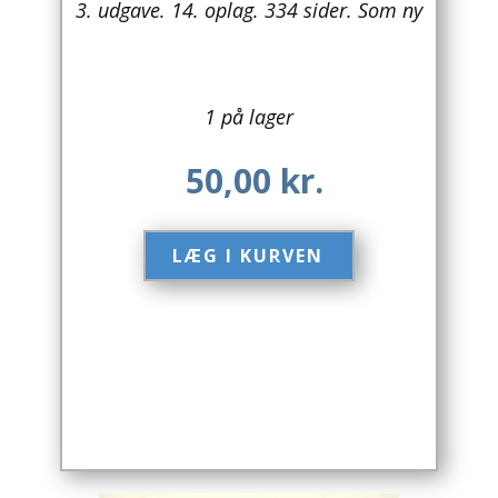
3. udgave. 14. oplag. 334 sider. Som ny
Arkitektur
Asien
1 på lager
Australien
50,00
kr.
Biografier / Erindringer
Børn / Unge
LÆG I KURVEN​
Børnebøger
Bryggerier
Computer / IT
Design
Drikkevare / Øl / Vin