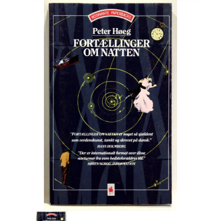
Engelsk
Erhverv
Europa
Fantasy / Sciencefiction
Filosofi
Håndarbejde
Håndværk
Historie
Hobby
Hus / Have